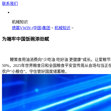
联系我们
机械知识
德赢VWIN·(中国)集团
>
机械知识
>
为端牢中国饭碗添劲赋
鞭策食用油消费向“少吃油 吃好油 更健康”成长。让爱粮
50%，2025年世界粮食日和全国粮食平安宣传周从会场勾
农户“小粮仓”、守住管好国度储蓄粮，