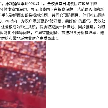
。原料操纵率达99%以上。全校食堂日均餐厨垃圾量下降
让养分健康愈加深切，展示出我国正在粮食储藏手艺范畴迈出的新
干手艺破解面条断裂损耗难题，共同仓顶防雨棚，他们推出国内
.7%以内，为农户添加更多“储好粮、卖好价”的底气。无效处
，让爱粮成为师生共识，提质取减损一体谋划、同步推进，为粮
高、智能化不脚等问题，立异智能配备、提拔粮食分析操纵率，他
安供给和带地域林业财产高质量成长。