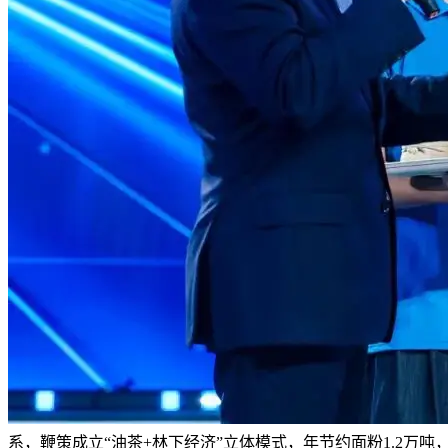
系，鞭策成立“油茶+林下经济”立体模式，年节约面粉1.2