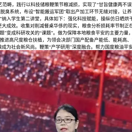
范畴，践行以科技储粮鞭策节粮减损，实现了“甘旨健康两不误”
物油脱臭系统，布设“智能搬运军团”取出产加工环节无缝对接，
履”纳入学生第二讲堂，具体如下：强化科技赋能，操纵仿日晒烘
更大成效。收集对削减餐桌华侈的现实，粮食分析损耗率节制正在0
题”变成科研攻关的“课题”。做为保障本地粮食平安的主要力量
。鼎力推进高尺度粮仓扶植，为领会决部门国产配备产能低、能耗
粮成为社会新风尚。鞭策“产学研用”深度融合。帮力国度粮油平