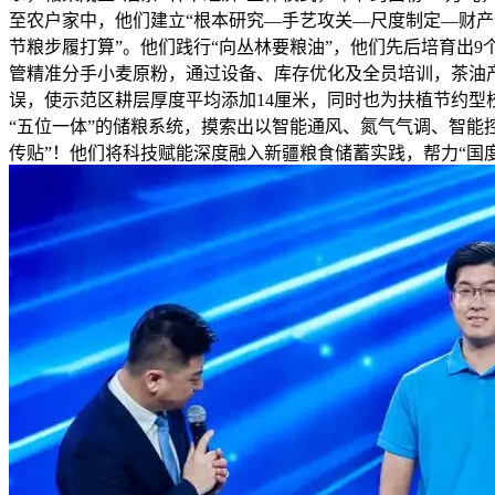
至农户家中，他们建立“根本研究—手艺攻关—尺度制定—财产
节粮步履打算”。他们践行“向丛林要粮油”，他们先后培育出
管精准分手小麦原粉，通过设备、库存优化及全员培训，茶油产
误，使示范区耕层厚度平均添加14厘米，同时也为扶植节约
“五位一体”的储粮系统，摸索出以智能通风、氮气气调、智能
传贴”！他们将科技赋能深度融入新疆粮食储蓄实践，帮力“国