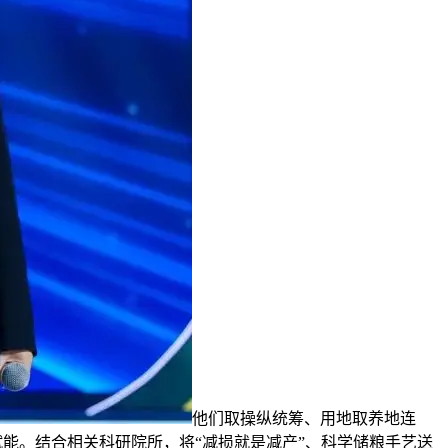
他们取操纵统筹、用地取养地连
赋能。结合相关科研院所，将“减损就是减产”、科学储粮手艺送