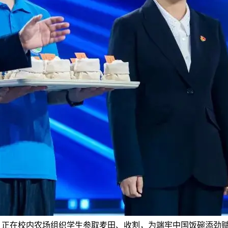
万吨，正在校内农场组织学生参取麦田、收割，为端牢中国饭碗添劲