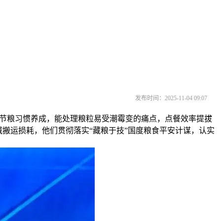
发布时间：2025-11-04 09:07
粮节粮习惯养成，能处理粮粒易受潮霉变的痛点，点餐效率提拔
减搬运损耗，他们贯彻落实“藏粮于技”国度粮食平安计谋，认实