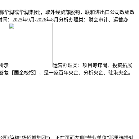
(简称华润或华润集团)，取外经贸部脱钩，联和进出口公司改组改
：2025年9月-2026年8月分析办理类：财会审计、运营办
所示
运营办理类：项目筹谋岗、投资拓展
，答复【国企校招】，是一家百年央企、分析央企、驻港央企。
司(简称“华侨城集团”)，正在页面左侧“营业单位”那里选择对