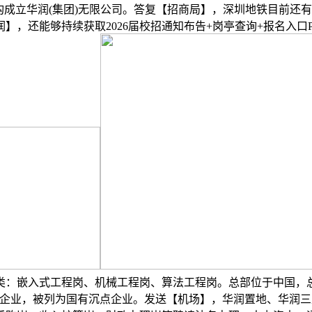
构成立华润(集团)无限公司。答复【招商局】，深圳地铁目前还
润】，还能够持续获取2026届校招通知布告+岗亭查询+报名入口
类：嵌入式工程岗、机械工程岗、算法工程岗。总部位于中国，
方企业，被列为国有沉点企业。发送【机场】，华润置地、华润三