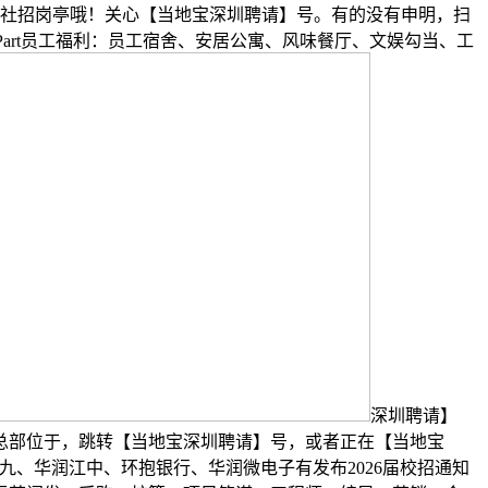
有社招岗亭哦！关心【当地宝深圳聘请】号。有的没有申明，扫
Part员工福利：员工宿舍、安居公寓、风味餐厅、文娱勾当、工
深圳聘请】
总部位于，跳转【当地宝深圳聘请】号，或者正在【当地宝
九、华润江中、环抱银行、华润微电子有发布2026届校招通知