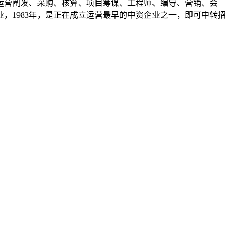
运营阐发、采购、核算、项目筹谋、工程师、编导、营销、会
，1983年，是正在成立运营最早的中资企业之一，即可中转招