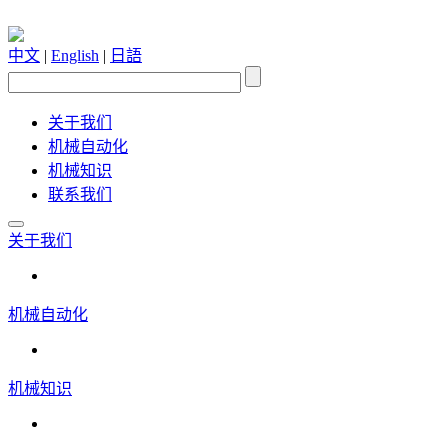
中文
|
English
|
日語
关于我们
机械自动化
机械知识
联系我们
关于我们
机械自动化
机械知识