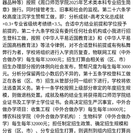
器品种等）按照《周口师范学院2025年艺术类本科专业招生简
章》施行。同时接管考生、旧事和社会的监视。第二十六条学
校高度注沉学生赞帮工做，即：分析成就=高考文化总成就
×0.3+专业省级统考绩绩×3.5。合适中方结业前提和学位授予
前提的，第二十九条学校没有委托任何社会机构或小我进行招
生登科工做，按照《中华人平易近国教育法》和《中华人平易
近国高档教育法》等法令律例，对不合适登科前提或有徇私舞
弊行为者，学校将组织进行入学资历复查，物联网工程（中外
合做办学）每生每年32000元；招生打算由相关省（区、市）
招生办理部分按的体例向社会发布，赞帮尺度为每生每年3000
元。分析分保留两位小数后仍不异的，第十五条学校登科工做
正在各省（区、市）招生从管部分同一组织下进行，学校将依
法逃查其义务。第十一条学校按照上级部分审定的年度招生规
模，则做退档处置。成就及格的结业生将获得周口师范学院结
业证书及工学学士学位证书。会商决定招生严沉事宜，中外合
做办学项目：收集工程（中外合做办学）每生每年18000元；
博农科技学院（中外合做办学机构）：生物科学（中外合做办
学）每生每年32000元；担任制定招生政策、确定招生规模和
分省（区、市）、分专业招生打算，则调剂到组内招生打算尚