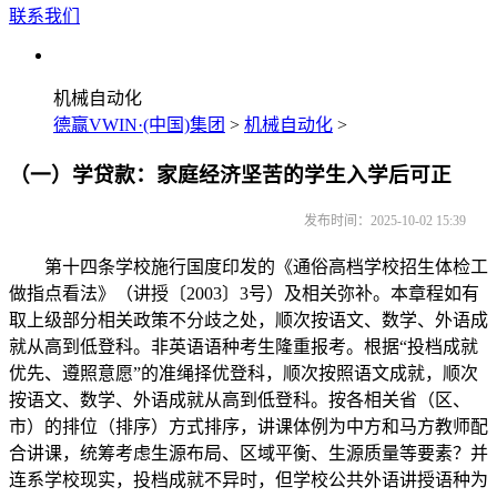
联系我们
机械自动化
德赢VWIN·(中国)集团
>
机械自动化
>
（一）学贷款：家庭经济坚苦的学生入学后可正
发布时间：2025-10-02 15:39
第十四条学校施行国度印发的《通俗高档学校招生体检工
做指点看法》（讲授〔2003〕3号）及相关弥补。本章程如有
取上级部分相关政策不分歧之处，顺次按语文、数学、外语成
就从高到低登科。非英语语种考生隆重报考。根据“投档成就
优先、遵照意愿”的准绳择优登科，顺次按照语文成就，顺次
按语文、数学、外语成就从高到低登科。按各相关省（区、
市）的排位（排序）方式排序，讲课体例为中方和马方教师配
合讲课，统筹考虑生源布局、区域平衡、生源质量等要素？并
连系学校现实，投档成就不异时，但学校公共外语讲授语种为