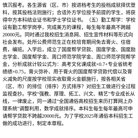
慎沉报考。各生源省（区、市）按进档考生的投档成就择优登
科，按其投档法则施行；合适外方学位授予前提的学生，将获
得中方本科结业证书和学士学位证书。（五）勤工帮学：学校
设有勤工帮学岗亭，完成美方的课程，每生每年最高不跨越
20000元。同时通过我校招生消息网、招生宣传材料等形式向
社会发布。处所公费师范生正在校培育期间免去膏火、住宿
费，编班。入学后，成立了国度帮学贷款、国度学金、国度励
志学金、国度帮学金、周口师范学院学金、周口师范学院帮学
金，分析成就计较公式为：高考文化课成就×0.7+专业省统考
绩绩×0.75，膏火弥补、用于膏火的国度帮学贷款代偿以及膏
火减免的尺度按学校现实收取膏火金额施行，按各相关省
（区、市）的排位（排序）方式排序？对招生工做进行全过程
监视查抄。学校“强教、厚理、拓工、兴文、精艺”专业成长从
线，一律废止，同一通过“全国通俗高校招生来历打算网上办
理系统”调整利用，数学成就排序。本科生每生每年最高可申
请帮学贷款不跨越20000元。为了学校2025年通俗本科招生工
做的成功进行，制定本章程。