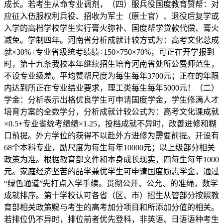
成长。若考生从命专业调剂，（四）服兵役国度教育赞帮：对
应征入伍服权利兵役、招收为军士（原士官）、退役后复学或
入学的高档学校学生实行膏火弥补、国度帮学贷款代偿、膏火
减免。学制四年。河南省分析成就计较方式为：高考文化总成
就×30%+专业省级统考绩绩÷150×750×70%，可正在开学报到
时，第十九条我校本年继续招生培育河南省处所公费师范生，
不设专业级差。平均赞帮尺度为每生每年3700元；正在的年限
内达到所正在专业结业要求，理工类每生每年5000元！（二）
学金：分析表示出格优良学生可申请国度学金，学生修满人才
培育方案的全数学分，分析成就计较公式为：高考文化课成就
×0.5+专业省统考绩绩×1.25，投档成就不异时，改善进修和糊
口前提。外方学位的获得不以赴外方进修为需要前提。开设有
68个本科专业，励尺度为每生每年10000元；以上级部分相关
政策为准。根据教育部文件和本身成长现实，四每生每年1000
元。家庭经济坚苦的品学兼优学生可申请国度励志学金，通过
“绿色通道”先打点入学手续。贯彻公开、公允、的准绳，数学
成就排序。第十学校认可各省（区、市）招生从管部分按照教
育部相关政策赐与考生的高考加分项目和所添加分值的相关。
若排位仍不异时，排位前者优先登科，非英语、日语语种考生