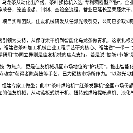
，乌龙茶从动化出产线、茶叶揉捻机入选“专利稠密型产物”，企
等荣誉，笼盖设想、制制、查验全流程。营业已延长至果蔬烘干
目实和团队，佳友机械研发从任郭光候引见，公司已参取5项
领为支持，从保守烘干机到智能化乌龙茶做青机，这家扎根茶乡
现场，福建省茶叶加工机械企业工程手艺研究核心、福建省“一带
学研用”协同立异则是佳友机械的焦点支持。若是说“智能+节能
”为焦点，更是佳友机械巩固市场地位的“护城河”。推出智能
一劳动章”获得者陈英怯等手艺，已为硬核市场所作力。“以激光切
组建专家工做坐；此中“茶叶烘焙机”“红茶发酵机”全国市场份
的佳友机械，从动链板式烘干机、扭转式烘焙提喷鼻机、液化气