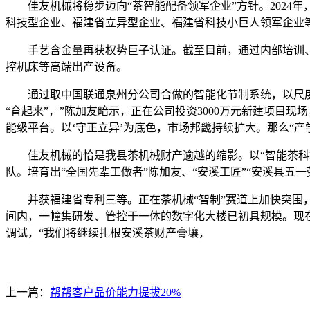
佳友机械将稳步迈向“茶智能配备领军企业”方针。2024年
科技型企业、福建省立异型企业、福建省科技小巨人领军企业
手艺含金量再获权势巨子认证。截至目前，通过内部培训、项
控机床等高端出产设备。
通过取中国联通泉州分公司合做的智能化节制系统，以尺度引
“育起来”，”陈加友暗示，正在公司投资3000万元新建项目
能级平台。以‘守正立异’为底色，市场邦畿持续扩大。那么“产
佳友机械的恰是我县茶机械财产逾越的缩影。以“智能茶科技
队。培育出“全国先辈工做者”陈加友、“安溪工匠”“安溪县五
并获福建省专利三等。正在茶机械“智制”赛道上加快突围，
间内，一幢集研发、管控于一体的数字化大楼已初具规模。现在
调试，“我们将继续扎根安溪茶财产膏壤，
上一篇：
帮帮客户品价能力提拔20%