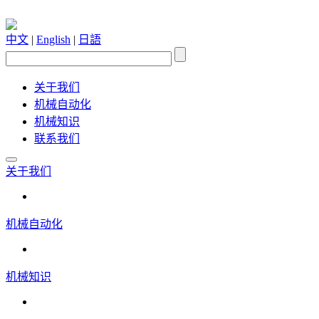
中文
|
English
|
日語
关于我们
机械自动化
机械知识
联系我们
关于我们
机械自动化
机械知识