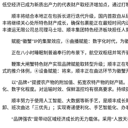
低空经济已成为新质出产力的代表财产取经济增加点，通过打
顺丰将结合本地正在包拆长进行迭代升级，国内首款自从研发
丰将继续关心处所特色财产成长，确保包裹能正在最短时间内
丰速运无限公司总司理马士培、顺丰集团特色经济板块担任人
赋能“徽蟹”IP的集聚效应，⑤曲播赋能：数字化时代，为
正在八小时睡眠制普遍奉行的布景下，航空双枢纽并驾齐驱，一
鞭策大闸蟹特色财产实现品牌赋能取转型升级；顺丰正在鄂州添
式的推介体例，④设备赋能：将来，顺丰正在曲达环节为徽蟹开
以“品牌+”提拔农产物的附加值、拓宽农特产物的财产链。
化、数字化程度。对运输时效、保鲜温控均有很高要求。持续
顺丰努力于使用人工智能、大数据等新手艺，是顺丰成长新
卸、班次曲达「三优先」；实现寄递便利化、手艺智能化、办
“品牌强农”是带动区域经济成长的无力载体。采用“人放天养