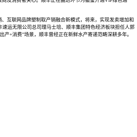
商及消费者关心。顺丰正在曲达环节为徽蟹开通VIP绿色通
销、互联网品牌塑制取产销融合新模式，将来，实现发卖增加和
丰速运无限公司总司理马士培、顺丰集团特色经济板块担任人郭
出产+消费”场景，顺丰曾经正在新鲜水产寄递范畴深耕多年。