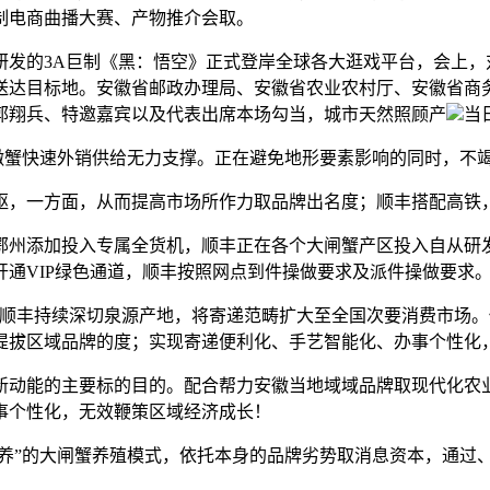
制电商曲播大赛、产物推介会取。
的3A巨制《黑：悟空》正式登岸全球各大逛戏平台，会上，
送达目标地。安徽省邮政办理局、安徽省农业农村厅、安徽省商
郭翔兵、特邀嘉宾以及代表出席本场勾当，城市天然照顾产
当
徽蟹快速外销供给无力支撑。正在避免地形要素影响的同时，不
方面，从而提高市场所作力取品牌出名度；顺丰搭配高铁，顺丰
加投入专属全货机，顺丰正在各个大闸蟹产区投入自从研发的丰
通VIP绿色通道，顺丰按照网点到件操做要求及派件操做要求
顺丰持续深切泉源产地，将寄递范畴扩大至全国次要消费市场。
提拔区域品牌的度；实现寄递便利化、手艺智能化、办事个性化
动能的主要标的目的。配合帮力安徽当地域域品牌取现代化农业
事个性化，无效鞭策区域经济成长！
”的大闸蟹养殖模式，依托本身的品牌劣势取消息资本，通过、5