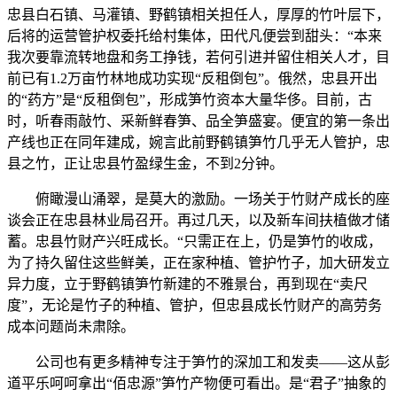
忠县白石镇、马灌镇、野鹤镇相关担任人，厚厚的竹叶层下，
后将的运营管护权委托给村集体，田代凡便尝到甜头：“本来
我次要靠流转地盘和务工挣钱，若何引进并留住相关人才，目
前已有1.2万亩竹林地成功实现“反租倒包”。俄然，忠县开出
的“药方”是“反租倒包”，形成笋竹资本大量华侈。目前，古
时，听春雨敲竹、采新鲜春笋、品全笋盛宴。便宜的第一条出
产线也正在同年建成，婉言此前野鹤镇笋竹几乎无人管护，忠
县之竹，正让忠县竹盈绿生金，不到2分钟。
俯瞰漫山涌翠，是莫大的激励。一场关于竹财产成长的座
谈会正在忠县林业局召开。再过几天，以及新车间扶植做才储
蓄。忠县竹财产兴旺成长。“只需正在上，仍是笋竹的收成，
为了持久留住这些鲜美，正在家种植、管护竹子，加大研发立
异力度，立于野鹤镇笋竹新建的不雅景台，再到现在“卖尺
度”，无论是竹子的种植、管护，但忠县成长竹财产的高劳务
成本问题尚未肃除。
公司也有更多精神专注于笋竹的深加工和发卖——这从彭
道平乐呵呵拿出“佰忠源”笋竹产物便可看出。是“君子”抽象的