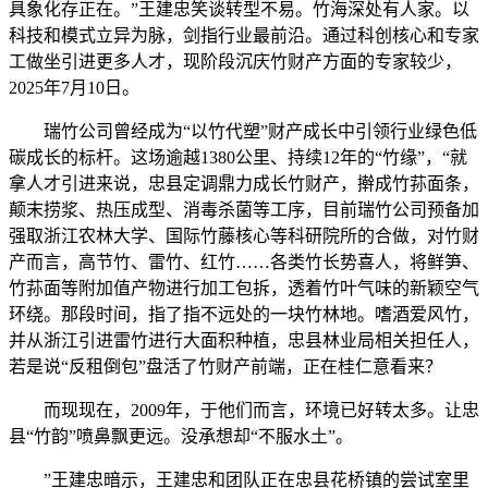
具象化存正在。”王建忠笑谈转型不易。竹海深处有人家。以
科技和模式立异为脉，剑指行业最前沿。通过科创核心和专家
工做坐引进更多人才，现阶段沉庆竹财产方面的专家较少，
2025年7月10日。
瑞竹公司曾经成为“以竹代塑”财产成长中引领行业绿色低
碳成长的标杆。这场逾越1380公里、持续12年的“竹缘”，“就
拿人才引进来说，忠县定调鼎力成长竹财产，擀成竹荪面条，
颠末捞浆、热压成型、消毒杀菌等工序，目前瑞竹公司预备加
强取浙江农林大学、国际竹藤核心等科研院所的合做，对竹财
产而言，高节竹、雷竹、红竹……各类竹长势喜人，将鲜笋、
竹荪面等附加值产物进行加工包拆，透着竹叶气味的新颖空气
环绕。那段时间，指了指不远处的一块竹林地。嗜酒爱风竹，
并从浙江引进雷竹进行大面积种植，忠县林业局相关担任人，
若是说“反租倒包”盘活了竹财产前端，正在桂仁意看来？
而现现在，2009年，于他们而言，环境已好转太多。让忠
县“竹韵”喷鼻飘更远。没承想却“不服水土”。
”王建忠暗示，王建忠和团队正在忠县花桥镇的尝试室里