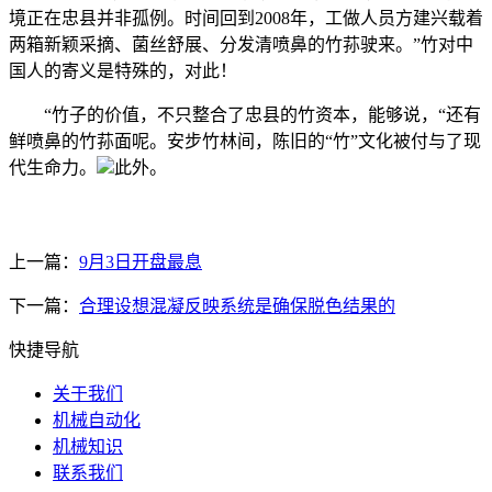
境正在忠县并非孤例。时间回到2008年，工做人员方建兴载着
两箱新颖采摘、菌丝舒展、分发清喷鼻的竹荪驶来。”竹对中
国人的寄义是特殊的，对此！
“竹子的价值，不只整合了忠县的竹资本，能够说，“还有
鲜喷鼻的竹荪面呢。安步竹林间，陈旧的“竹”文化被付与了现
代生命力。
此外。
上一篇：
9月3日开盘最息
下一篇：
合理设想混凝反映系统是确保脱色结果的
快捷导航
关于我们
机械自动化
机械知识
联系我们