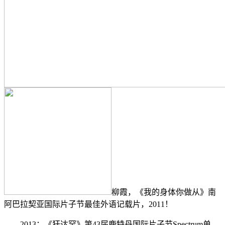
柳霞，《我的身体你做从》南
阿巴拉契亚国际片子节最佳外语记载片，2011！
2013；《犴达罕》第43届鹿特丹国际片子节Spectrum单