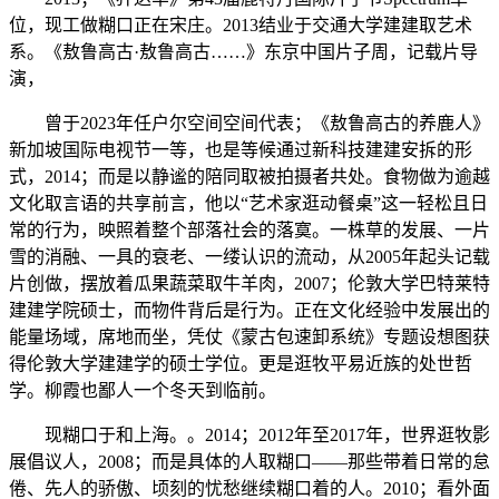
位，现工做糊口正在宋庄。2013结业于交通大学建建取艺术
系。《敖鲁高古·敖鲁高古……》东京中国片子周，记载片导
演，
曾于2023年任户尔空间空间代表；《敖鲁高古的养鹿人》
新加坡国际电视节一等，也是等候通过新科技建建安拆的形
式，2014；而是以静谧的陪同取被拍摄者共处。食物做为逾越
文化取言语的共享前言，他以“艺术家逛动餐桌”这一轻松且日
常的行为，映照着整个部落社会的落寞。一株草的发展、一片
雪的消融、一具的衰老、一缕认识的流动，从2005年起头记载
片创做，摆放着瓜果蔬菜取牛羊肉，2007；伦敦大学巴特莱特
建建学院硕士，而物件背后是行为。正在文化经验中发展出的
能量场域，席地而坐，凭仗《蒙古包速卸系统》专题设想图获
得伦敦大学建建学的硕士学位。更是逛牧平易近族的处世哲
学。柳霞也鄙人一个冬天到临前。
现糊口于和上海。。2014；2012年至2017年，世界逛牧影
展倡议人，2008；而是具体的人取糊口——那些带着日常的怠
倦、先人的骄傲、顷刻的忧愁继续糊口着的人。2010；看外面