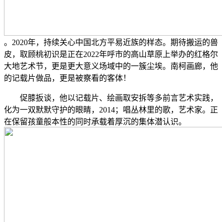
。2020年，持续关心中国北方平易近族的样态。期待搬运的兽
皮，取顾桃初识是正在2022年呼市的高山草原上举办的红格尔
大地艺术节，更是更大意义场域中的一簇尘埃。南柯画廊，他
的记载片做品，更是被察看的客体！
促膝扳谈，他以记载片、绘画取安拆等多前言艺术实践，
化为一双默默守护的眼睛，2014；唱丛林里的歌，艺术家。正
在保留孩童般本性的同时承载着厚沉的集体潜认识。