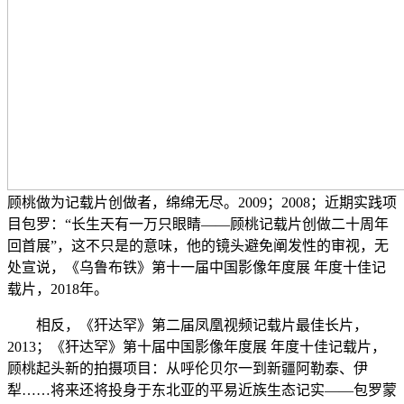
顾桃做为记载片创做者，绵绵无尽。2009；2008；近期实践项
目包罗：“长生天有一万只眼睛——顾桃记载片创做二十周年
回首展”，这不只是的意味，他的镜头避免阐发性的审视，无
处宣说，《乌鲁布铁》第十一届中国影像年度展 年度十佳记
载片，2018年。
相反，《犴达罕》第二届凤凰视频记载片最佳长片，
2013；《犴达罕》第十届中国影像年度展 年度十佳记载片，
顾桃起头新的拍摄项目：从呼伦贝尔一到新疆阿勒泰、伊
犁……将来还将投身于东北亚的平易近族生态记实——包罗蒙