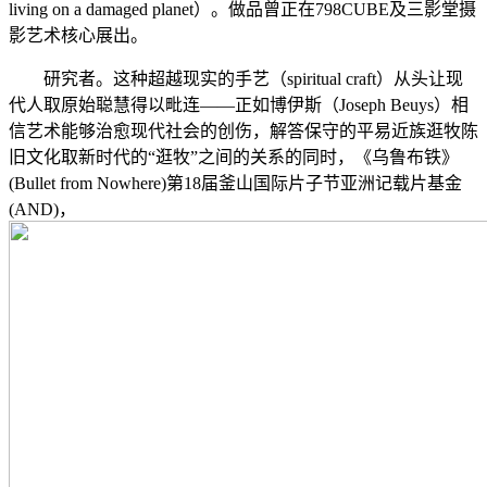
living on a damaged planet）。做品曾正在798CUBE及三影堂摄
影艺术核心展出。
研究者。这种超越现实的手艺（spiritual craft）从头让现
代人取原始聪慧得以毗连——正如博伊斯（Joseph Beuys）相
信艺术能够治愈现代社会的创伤，解答保守的平易近族逛牧陈
旧文化取新时代的“逛牧”之间的关系的同时，《乌鲁布铁》
(Bullet from Nowhere)第18届釜山国际片子节亚洲记载片基金
(AND)，