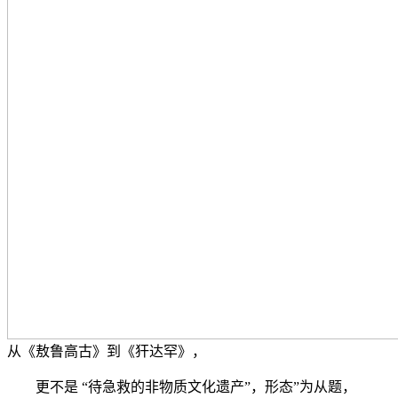
从《敖鲁高古》到《犴达罕》，
更不是 “待急救的非物质文化遗产”，形态”为从题，