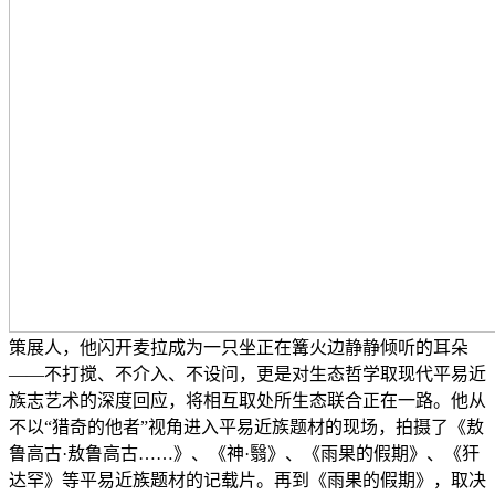
策展人，他闪开麦拉成为一只坐正在篝火边静静倾听的耳朵
——不打搅、不介入、不设问，更是对生态哲学取现代平易近
族志艺术的深度回应，将相互取处所生态联合正在一路。他从
不以“猎奇的他者”视角进入平易近族题材的现场，拍摄了《敖
鲁高古·敖鲁高古……》、《神·翳》、《雨果的假期》、《犴
达罕》等平易近族题材的记载片。再到《雨果的假期》，取决