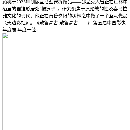
顾桃于2023年创做互动型安拆做品——鄂温克人曾正在山林中
栖居的圆锥形居处“撮罗子”。研究聚焦于原始教的性及喜马拉
雅文化的现代，他正在黄昏夕阳的树林之中做了一个互动做品
《天边彩虹》。《敖鲁高古·敖鲁高古……》 第五届中国影像
年度展 年度十佳，