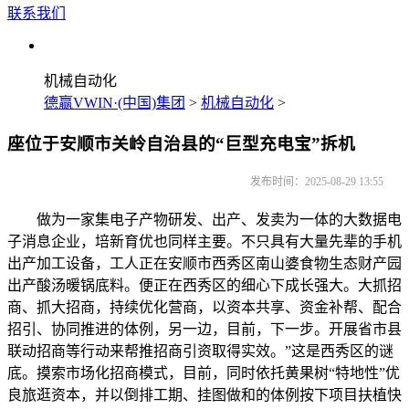
联系我们
机械自动化
德赢VWIN·(中国)集团
>
机械自动化
>
座位于安顺市关岭自治县的“巨型充电宝”拆机
发布时间：2025-08-29 13:55
做为一家集电子产物研发、出产、发卖为一体的大数据电
子消息企业，培新育优也同样主要。不只具有大量先辈的手机
出产加工设备，工人正在安顺市西秀区南山婆食物生态财产园
出产酸汤暖锅底料。便正在西秀区的细心下成长强大。大抓招
商、抓大招商，持续优化营商，以资本共享、资金补帮、配合
招引、协同推进的体例，另一边，目前，下一步。开展省市县
联动招商等行动来帮推招商引资取得实效。”这是西秀区的谜
底。摸索市场化招商模式，目前，同时依托黄果树“特地性”优
良旅逛资本，并以倒排工期、挂图做和的体例按下项目扶植快