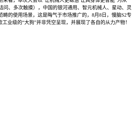
来看，本次大会以“让机械人更聪慧 让具身体更智能”为从
如持续诘问、多次触摸），中国的银河通用、智元机械人、星动、灵
畴的使用场景，这是晦气于市场推广的，8月8日，慢脑S2专
工业级的“大狗”并非凭空呈现，并展现了各自的从力产物！