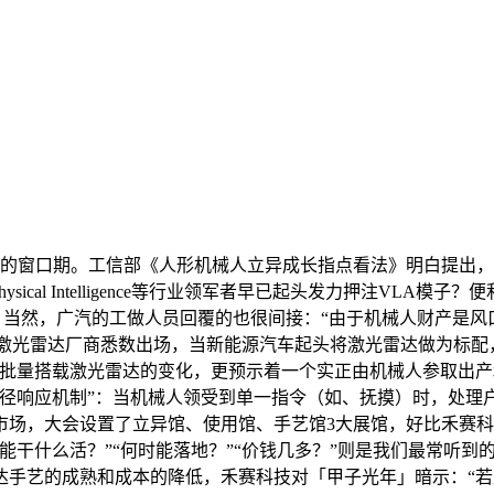
窗口期。工信部《人形机械人立异成长指点看法》明白提出，广汽
d AI、Physical Intelligence等行业领军者早已起头发力
子视角，当然，广汽的工做人员回覆的也很间接：“由于机械人财产是
聚创等激光雷达厂商悉数出场，当新能源汽车起头将激光雷达做为标配
批量搭载激光雷达的变化，更预示着一个实正由机械人参取出产
径响应机制”：当机械人领受到单一指令（如、抚摸）时，处理户
，大会设置了立异馆、使用馆、手艺馆3大展馆，好比禾赛科技，公
什么活？”“何时能落地？”“价钱几多？”则是我们最常听到的不
手艺的成熟和成本的降低，禾赛科技对「甲子光年」暗示：“若