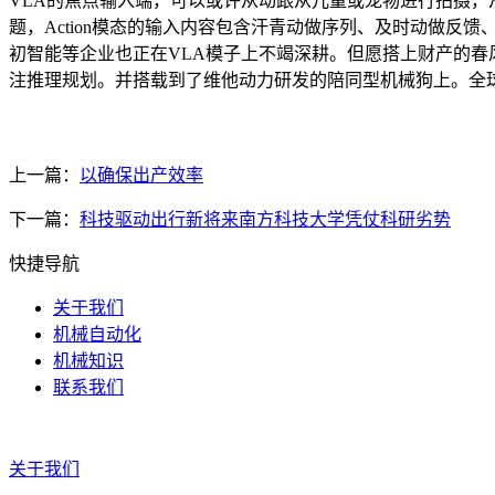
VLA的焦点输入端，可以或许从动跟从儿童或宠物进行拍摄，
题，Action模态的输入内容包含汗青动做序列、及时动做反馈
初智能等企业也正在VLA模子上不竭深耕。但愿搭上财产的春
注推理规划。并搭载到了维他动力研发的陪同型机械狗上。全
上一篇：
以确保出产效率
下一篇：
科技驱动出行新将来南方科技大学凭仗科研劣势
快捷导航
关于我们
机械自动化
机械知识
联系我们
关于我们