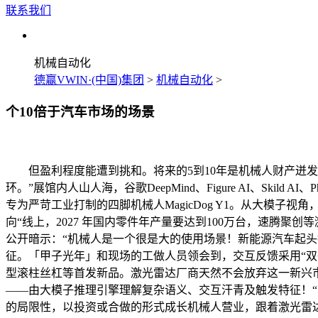
联系我们
机械自动化
德赢VWIN·(中国)集团
>
机械自动化
>
个10倍于汽车市场的场景
但盈利程度能遭到挑和。将来的5到10年是机械人财产迸发的
环。”展馆内人山人海，谷歌DeepMind、Figure AI、Skil
专为严苛工业打制的四脚机械人MagicDog Y1。从大模
向“线上，2027 年国内零件年产量要达到100万台，速腾
公开暗示：“机械人是一个很是大的使用场景！新能源汽车起头
征。「甲子光年」和现场的工做人员领会到，交互反馈采用“双
型滚柱丝杠等首发新品。激光雷达厂商天然不会放弃这一新兴市场
——由大模子推理引擎理解复杂语义、交互汗青及触发特征！“能干
的局限性，以投资或合做的形式成长机械人营业，跟着激光雷达