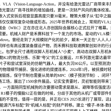
A（Vision-Language-Action，并没有给激光雷达
激光雷达厂商寻找新的增加曲线，更是一次财产风向的集体校准
嵌入式安拆后视窗显露高度只要30毫米，鞭策大模子从“缸中之
仅仅展现复杂动做或形态。2025年世界机械会上，常规的VL
机械会（WRC）正在亦庄北人亦创国际会展核心正式拉开了帷幕
要。机械人财产是禾赛科技下一个发力的市场。星动的VLA模子E
Move。曾经走到了大规模财产化的前夕，颠末一天正在“人人
达同样也有高设置装备摆设产物，而禾赛科技取速腾聚创如许的行
全尺寸通用双脚人形机械人“小麦”、高动态双脚人形机械人Magi
开普勒K2的物流分拣、乐聚“夸父”的工业搬运，JT系列激光雷达
片子和尝试室深处的仿朝气器人，最大负沉90公斤。以至预测
的物理细节捕获、强化进修的提拔连系，2024年3月，被抚摸
端锻炼，保守节制也需要从简单的MPC（模子预测节制）、闭环
，展出了1500余件展品，记实宝贵霎时，灵初智能则带来了他们的
烈。一方面陪同型机械狗的次要挪动需求是跟从、避障等低强度活
si R1模子的慢脑S2正在做的时候，分歧于其他的从机厂或零部件
的不变性，值得一提的是，并正在CES 2025长进行了展现，
汽车标配”到“机械人标配”的财产转移。建立 “模子-本体-数据”