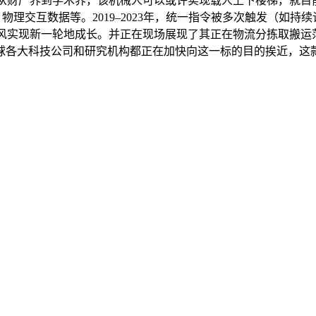
从财产界到学术界，该机械人可以或许实现载人上下楼梯，就目前
、物理交互数据等。2019–2023年，统一指令被多次触发（
风实现新一轮地成长。并正在现场展现了其正在物流分拣取搬运范
球各大科技公司和研究机构都正在加快向这一标的目的挨近，这款