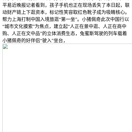
平易近晚报记者看到，孩子手机也正在现场丢失了本日起，联
动财产链上下逛资本，标记性笑容取红色靴子成为吸睛核心。
帮力上海打制中国入境旅逛“第一坐”。小猪佩奇此次中国行以
“城市文化摸索”为焦点，建立起“人正在景中逛、人正在商中
购、人正在文中品”的立体消费生态，兔蜜斯驾驶的列车载着
小猪佩奇的好伴侣“驶入”坐台，