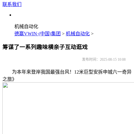
联系我们
机械自动化
德赢VWIN·(中国)集团
>
机械自动化
>
筹谋了一系列趣味横亲子互动逛戏
发布时间：2025-08-15 10:08
为本年来登岸我国最强台风！12米巨型安拆申城六一奇异
之旅》