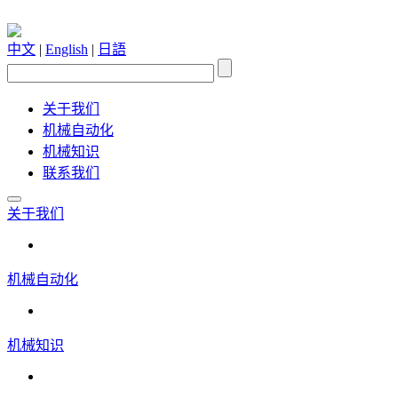
中文
|
English
|
日語
关于我们
机械自动化
机械知识
联系我们
关于我们
机械自动化
机械知识