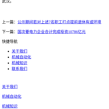
武汉。
上一篇：
公示期间若对上述7名职工打点提前退休有或环境
下一篇：
国次要电力企业合计完成投资10786亿元
快捷导航
关于我们
机械自动化
机械知识
联系我们
关于我们
机械自动化
机械知识