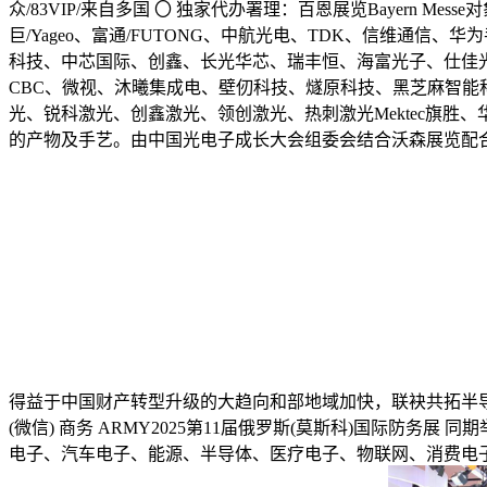
众/83VIP/来自多国 〇 独家代办署理：百恩展览Bayer
巨/Yageo、富通/FUTONG、中航光电、TDK、信维通信
科技、中芯国际、创鑫、长光华芯、瑞丰恒、海富光子、仕佳光子
CBC、微视、沐曦集成电、壁仞科技、燧原科技、黑芝麻智
光、锐科激光、创鑫激光、领创激光、热刺激光Mektec旗胜、华通C
的产物及手艺。由中国光电子成长大会组委会结合沃森展览配合打制
得益于中国财产转型升级的大趋向和部地域加快，联袂共拓半
(微信) 商务 ARMY2025第11届俄罗斯(莫斯科)国际防务展 同
电子、汽车电子、能源、半导体、医疗电子、物联网、消费电