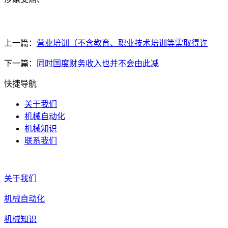
上一篇：
营业培训（不含教育、职业技术培训等需取得许
下一篇：
同时国度财务收入也并不会由此减
快捷导航
关于我们
机械自动化
机械知识
联系我们
关于我们
机械自动化
机械知识