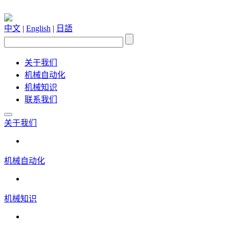
中文
|
English
|
日語
关于我们
机械自动化
机械知识
联系我们
关于我们
机械自动化
机械知识