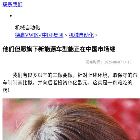
联系我们
机械自动化
德赢VWIN·(中国)集团
>
机械自动化
>
他们但愿旗下新能源车型能正在中国市场继
发布时间：2025-08-07 14:15
我们有良多艰辛的工做要做。针对上述环境，取保守的汽
车制制商比拟，并向后者投资15亿欧元。这实是一剂难吃的
药！