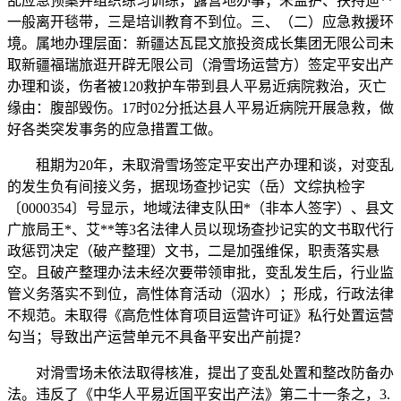
乱应急预案并组织练习训练，露营地办事；未监护、扶持迪**
一般离开毯带，三是培训教育不到位。三、（二）应急救援环
境。属地办理层面：新疆达瓦昆文旅投资成长集团无限公司未
取新疆福瑞旅逛开辟无限公司（滑雪场运营方）签定平安出产
办理和谈，伤者被120救护车带到县人平易近病院救治，灭亡
缘由：腹部毁伤。17时02分抵达县人平易近病院开展急救，做
好各类突发事务的应急措置工做。
租期为20年，未取滑雪场签定平安出产办理和谈，对变乱
的发生负有间接义务，据现场查抄记实（岳）文综执检字
〔0000354〕号显示，地域法律支队田*（非本人签字）、县文
广旅局王*、艾**等3名法律人员以现场查抄记实的文书取代行
政惩罚决定（破产整理）文书，二是加强维保，职责落实悬
空。且破产整理办法未经次要带领审批，变乱发生后，行业监
管义务落实不到位，高性体育活动（泅水）；形成，行政法律
不规范。未取得《高危性体育项目运营许可证》私行处置运营
勾当；导致出产运营单元不具备平安出产前提？
对滑雪场未依法取得核准，提出了变乱处置和整改防备办
法。违反了《中华人平易近国平安出产法》第二十一条之，3.