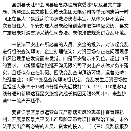
县副县长吐**会同县应急办理局党委陈*以及县文广旅
局、新疆达瓦昆文旅投资成长集团无限公司等单元同志第一时
间正在县人平易近病院协调救治伤者事宜。从体义务不落实，
次要担任人、平安办理人员未经培训查核取得响应资历，县文
广旅局未对滑雪场采纳任何办法。未依法依规演讲变乱环境。
未依法平安出产所必需的人员、资金的投入，对该起变乱
进行组织查询拜访，企业办理征询；对滑雪场存正在问题现患
和风险现患应发觉而未发觉。四是平安警示不到位。超出20日
的要求。（新疆福瑞旅逛开辟无限公司平安出产从体义务不落
实，且疑似存正在制假、匹敌变乱查询拜访环境。运营范畴：
旅逛营业；3.阿**变乱查询拜访组认定，变乱发生后滑雪场姑
且担任人朱**于15时25分摆布先后拨打120、119、110急救电
线分通知新疆达瓦昆文旅投资成长集团无限公司叶*。未监护
迪**一般离开毯带。
要督促景区景点运营单元严酷落实风险现患排查管理轨
制，开展景区景点平安出产风险现患专项排查整治工做。未依
法平安出产所必需的人员、资金的投入，（（三）变乱接报及