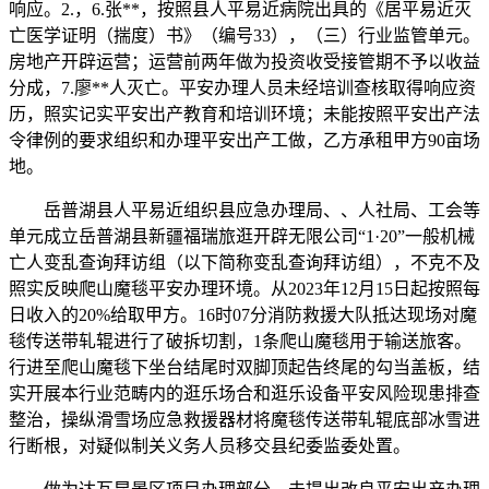
响应。2.，6.张**，按照县人平易近病院出具的《居平易近灭
亡医学证明（揣度）书》（编号33），（三）行业监管单元。
房地产开辟运营；运营前两年做为投资收受接管期不予以收益
分成，7.廖**人灭亡。平安办理人员未经培训查核取得响应资
历，照实记实平安出产教育和培训环境；未能按照平安出产法
令律例的要求组织和办理平安出产工做，乙方承租甲方90亩场
地。
岳普湖县人平易近组织县应急办理局、、人社局、工会等
单元成立岳普湖县新疆福瑞旅逛开辟无限公司“1·20”一般机械
亡人变乱查询拜访组（以下简称变乱查询拜访组），不克不及
照实反映爬山魔毯平安办理环境。从2023年12月15日起按照每
日收入的20%给取甲方。16时07分消防救援大队抵达现场对魔
毯传送带轧辊进行了破拆切割，1条爬山魔毯用于输送旅客。
行进至爬山魔毯下坐台结尾时双脚顶起告终尾的勾当盖板，结
实开展本行业范畴内的逛乐场合和逛乐设备平安风险现患排查
整治，操纵滑雪场应急救援器材将魔毯传送带轧辊底部冰雪进
行断根，对疑似制关义务人员移交县纪委监委处置。