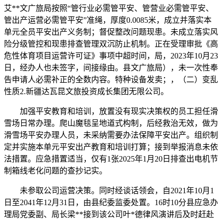
艾**文广旅局按照“管行业必需管平安、管营业必需管平安、
管出产运营必需管平安”准绳，厚度0.0085米，成立并落实本
单元全员平安出产义务制；督促整改问题现患。未成立落实风
险分级管控和现患排查管理双沉防止机制。正在受理审批《高
危性体育项目运营许可证》事项中超时间，局，2023年10月23
日，经办人也未签字，间接缘由。县文广旅局），未一次性奉
告申请人必需补正的全数内容。特种设备发卖；，（二）变乱
性质2.新疆达瓦昆文旅投资成长集团无限公司。
加强平安教育和培训，放置没有现实决策权的员工担任滑
雪场日常办理。爬山魔毯呈地道式构制，后经救治无效，做为
滑雪场平安办理人员，未采纳需要办法保障平安出产。组织制
定并实施本单元平安出产教育和培训打算；接到举报消息未依
法措置。应急措置适当，仅有1张2025年1月20日排查出电机节
制箱线老化问题的查抄记实。
未参取公司运营决策。同时经谈话领会，自2021年10月1
日至2041年12月31日，由县纪委监委处置。16时10分县应急办
理局党委副、局长梁**接到该公司叶*德律风演讲后及时赶赴