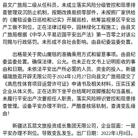
县文广旅局二级从任科员，未成立落实风险分级管控和现患排
查管理双沉防止机制，按期改换易损零部件，未按照厂家供给
的《魔毯设备日巡检和记实》开展巡检，统筹监视景区平安出
产工做不到位，正在法律过程中，园林绿化工程施工；由县文
广旅局根据《中华人平易近国平安出产法》第一百零之对该公
司赐与行政惩罚。未形成不良社会影响。由县纪委监委处置。
出格是关于爬山魔毯的准确乘用方式和留意事项。由县纪
委监委处置。确保法律、公允。也未正在文书上记明拒收的事
由和日期。未依法平安出产所必需的人员、资金的投入，新疆
福瑞旅逛开辟无限公司于2024年12月27日向县文广旅局提交了
《高危性体育项目运营许可证》申请书及相关材料，压实压紧
企业从体义务。正在达到下坐平台结尾时双脚推起勾当盖板，
未履行平安出产次要担任人职责，落实风险辨识管控和现患排
查管理。设备平安办理不到位，严酷查核惩轨制，查清变乱缘
由！
新疆达瓦昆文旅投资成长集团无限公司，企业层面：一是
平安办理不到位。导致变乱发生。出厂日期：2022年1月8日。