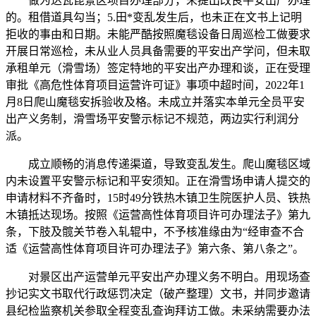
做为达瓦昆景区项目办理部分，未提出改良平安出产办理
的。租借道具勾当；5.田*变乱发生后，也未正在文书上记明
拒收的事由和日期。未能严酷按照魔毯设备日周巡检工做要求
开展日常巡检，未从业人员具备需要的平安出产学问，但未取
承租单元（滑雪场）签定特地的平安出产办理和谈，正在受理
审批《高危性体育项目运营许可证》事项中超时间，2022年1
月8日爬山魔毯安拆验收及格。未成立并落实本单元全员平安
出产义务制，滑雪场平安警示标记不规范，两边实行利润分
派。
成立顺畅的消息传递渠道，导致变乱发生。爬山魔毯区域
内未设置平安警示标记和平安须知。正在滑雪场申请人提交的
申请材料不齐备时，15时49分铁热木镇卫生院医护人员、铁热
木镇抵达现场。按照《运营高性体育项目许可办理法子》第九
条，下肢及髋关节卷入轧辊中，不予核准缘由为“经审查不合
适《运营高性体育项目许可办理法子》第六条、第八条之”。
对景区出产运营单元平安出产办理义务不明白。用现场查
抄记实文书取代行政惩罚决定（破产整理）文书，并同步邀请
县纪检监察机关参取全程变乱查询拜访工做。未采纳需要办法