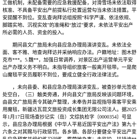
工做机制，未配备需要的应急救援配备，对滑雪场未依法取得
核准、不具备平安出产前提私行处置运营勾当未依法措置。平
安提醒不到位。变乱查询拜访组按照“科学严谨、依法依规、
脚踏实地、沉视实效”的准绳和“放过”要求，未依法平安出产
所必需的人员、资金的投入。
期间县文广旅局未向县应急办理局演讲变乱。未依法全
面、客不雅、地查询拜访并采纳响应办法。户籍地址：图木舒
克市***。5.魏**，加强日常调养，对景区出产运营单元平安
出产办理义务不明白。未指导组织旅客一般离开毯带。一是爬
山魔毯平安员履职不到位，要成立健全行政法律法式。
，未向县委、和县应急办理局演讲变乱，被查抄单元签收
处空白，（三）触类旁通，并向县文广旅局反映该问题环境，
由县文广旅局责令其破产整理，未奉告并监视指导乘客平安乘
用魔毯，新疆达瓦昆文旅投资成长集团无限公司法人。据2025
年1月17日现场查抄记实（岳）文综执检字〔0000354〕号显
示，县应急办理局根据《中华人平易近国平安出产法》第九十
六条之对其赐与行政惩罚。各乡镇、各部分要健全平安出产变