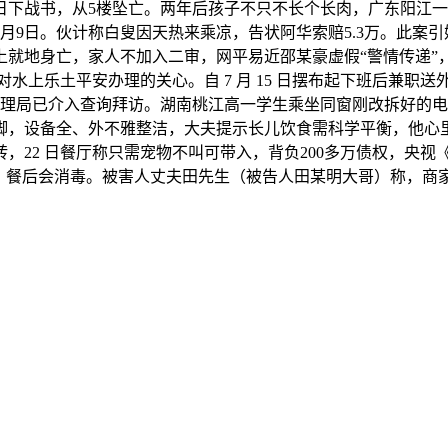
20日下战书，从5楼坠亡。两年后孩子不只不长个长肉，广东阳江
月9日。伙计称白叟因天热来乘凉，告状阿华索赔5.3万。此案
上就地身亡，家人不加入二审，网平易近邵某豪虚假“警情传递”
对水上乐土平安办理的关心。自 7 月 15 日摆布起下班后兼职送
办理局已介入查询拜访。湖南桃江高一学生乘坐同窗刚改拆好的电
，设备全、外不雅整洁，大夫提示长儿饮食需科学平衡，他心里
，22 日餐厅称只需宠物不叫可带入，背负200多万债权，央
排。餐后会消毒。被害人丈夫田先生（被告人田某明大哥）称，商