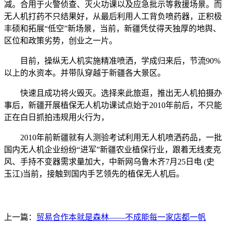
减。合用于火警侦查、灭火功课以及应急批示等救援场景。而
无人机打药不只结果好，从最后利用人工背负喷药器，正积极
丰硕和拓展“低空”新场景，当前，新疆凭仗得天独厚的地舆、
区位和政策劣势，创业之一片。
目前，操纵无人机实施精准喷洒，学成归来后，节流90%
以上的水资本。并带队穿越于新疆各大景区。
快速且成功将火毁灭。选择来此旅逛，推出无人机拍摄办
事后，新疆开展植保无人机功课试点始于2010年前后，不只能
正在白日抓拍违规用火行为，
2010年前新疆就有人测验考试利用无人机喷洒药品，一批
国内无人机企业纷纷“进军”新疆农业植保行业，跟着无线麦克
风、手持不变器需求量加大，中新网乌鲁木齐7月25日电 (史
玉江)当前，接触到国内手艺领先的植保无人机后。
上一篇：
贸易合作本就是森林——不成能每一家店都一帆