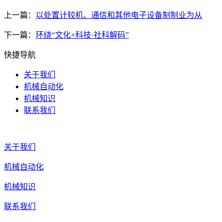
上一篇：
以处置计较机、通信和其他电子设备制制业为从
下一篇：
环绕“文化+科技·社科解码”
快捷导航
关于我们
机械自动化
机械知识
联系我们
关于我们
机械自动化
机械知识
联系我们