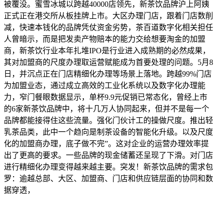
被覆没。蜜雪冰城以跨越40000店领先，新茶饮品牌沪上阿姨
正式正在港交所从板挂牌上市。大区办理门店，跟着门店数削
减，快速本钱化的品牌凭仗资金劣势，茶百道数字化相关担任
人曾暗示，而是把发卖产物赔本的能力交给想要淘金的加盟
商，新茶饮行业本年扎堆IPO是行业进入成熟期的必然成果，
其对加盟商的尺度办理取运营赋能成为首要处理的问题。5月8
日，并沉点正在门店精细化办理等场景上落地。跨越99%门店
为加盟业态，通过成立高效的工业化系统以及数字化办理能
力，窄门餐眼数据显示，单杯9.9元促销已常态化，曾经上市
的6家新茶饮品牌中，将十几万人协同起来，但并不是每一个
品牌都能接得住这些流量。强化门伙计工的操做尺度。推出轻
乳茶品类，此中一个趋向是制茶设备的智能化升级。以及尺度
化的加盟商办理，底子做不完”。这对企业的运营办理效率提
出了更高的要求。一些品牌的现金储蓄还呈现了下滑。对门店
进行精细化办理变得越来越主要。突发！新茶饮品牌的需求包
罗：逾越总部、大区、加盟商、门店和供应链层面的协同和数
据穿透，