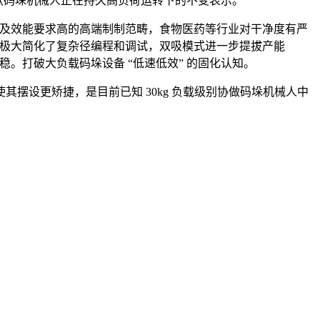
这款码垛机械人正在持久高负荷运转下的不变表示。
性及效能要求高的高端制制范畴，食物医药等行业对干净度有严
是，极大简化了复杂径编程和调试，双吸模式进一步提拔产能
稳。打破大负载码垛设备 “低速低效” 的固化认知。
也使其摆设更矫捷，是目前已知 30kg 负载级别协做码垛机械人中