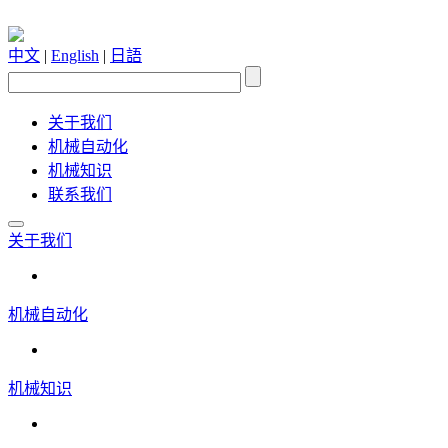
中文
|
English
|
日語
关于我们
机械自动化
机械知识
联系我们
关于我们
机械自动化
机械知识