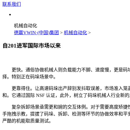
联系我们
机械自动化
德赢VWIN·(中国)集团
>
机械自动化
>
自201进军国际市场以来
更快。通俗协做机械人则负载能力不脚、速度慢，更是码垛功课的抱负
择。特别正在码垛场景中。
更靠得住。让高速码垛出产辞别发抖取误差，市场准入笼盖 180
和。它通过国际 NSF 认证，此外，树立了码垛机械人行业新
复杂拆卸场景亟需更和婉的交互体例。对于需要高度矫捷性
手拖拽示教，提拔了码垛、拆卸、检测等环节的协做效率和平安性。成功打破
严酷的机能取质量测试。