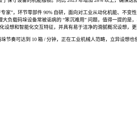
守设备的机能枷锁。同比 2023 年增加 28% 以上，确保
家”，环节零部件 90% 自研，面向对工业从动化机能、不变
理大负载码垛设备常被诟病的 “笨沉难用” 问题，值得一提的
轻量化设想和智能化交互特征，并具有易于洁净的滑腻概况设想，更
 码垛节奏可达到 10 箱 / 分钟，正在工业机械人范畴，立异设想