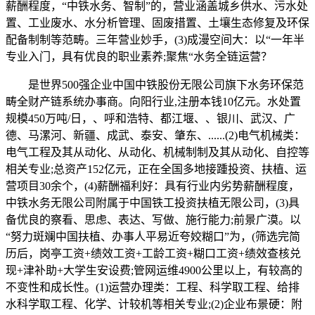
薪酬程度，“中铁水务、智制”的，营业涵盖城乡供水、污水处
置、工业废水、水分析管理、固废措置、土壤生态修复及环保
配备制制等范畴。三年营业妙手，(3)成漫空间大：以“一年半
专业入门，具有优良的职业素养;聚焦“水务全链运营？
是世界500强企业中国中铁股份无限公司旗下水务环保范
畴全财产链系统办事商。向阳行业,注册本钱10亿元。水处置
规模450万吨/日，、呼和浩特、都江堰、、银川、武汉、广
德、马漯河、新疆、成武、泰安、肇东、......(2)电气机械类：
电气工程及其从动化、从动化、机械制制及其从动化、自控等
相关专业;总资产152亿元，正在全国多地接踵投资、扶植、运
营项目30余个，(4)薪酬福利好：具有行业内劣势薪酬程度，
中铁水务无限公司附属于中国铁工投资扶植无限公司，(3)具
备优良的察看、思虑、表达、写做、施行能力;前景广漠。以
“努力斑斓中国扶植、办事人平易近夸姣糊口”为，(筛选完简
历后，岗亭工资+绩效工资+工龄工资+糊口工资+绩效查核兑
现+津补助+大学生安设费;管网运维4900公里以上，有较高的
不变性和成长性。(1)运营办理类：工程、科学取工程、给排
水科学取工程、化学、计较机等相关专业;(2)企业布景硬：附