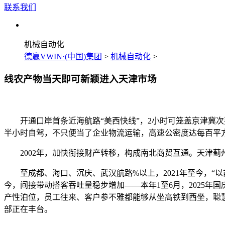
联系我们
机械自动化
德赢VWIN·(中国)集团
>
机械自动化
>
线农产物当天即可新颖进入天津市场
开通口岸首条近海航路“美西快线”，2小时可笼盖京津冀次要
半小时自驾，不只便当了企业物流运输，高速公密度达每百平方
2002年，加快衔接财产转移，构成南北商贸互通。天津蓟
至成都、海口、沉庆、武汉航路%以上，2021年至今，“以前周
今，间接带动搭客吞吐量稳步增加——本年1至6月，2025年国庆
产性泊位，员工往来、客户参不雅都能够从坐高铁到西坐，聪
部正在丰台。