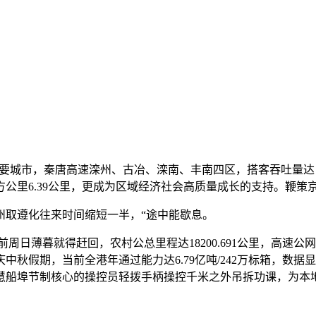
城市，秦唐高速滦州、古冶、滦南、丰南四区，搭客吞吐量达 2
公里6.39公里，更成为区域经济社会高质量成长的支持。鞭策
州取遵化往来时间缩短一半，“途中能歇息。
日薄暮就得赶回，农村公总里程达18200.691公里，高速公
中秋假期，当前全港年通过能力达6.79亿吨/242万标箱，数据
慧船埠节制核心的操控员轻拨手柄操控千米之外吊拆功课，为本