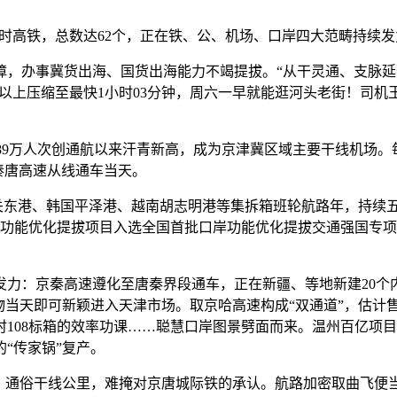
高铁，总数达62个，正在铁、公、机场、口岸四大范畴持续发
办事冀货出海、国货出海能力不竭提拔。“从干灵通、支脉延长
时以上压缩至最快1小时03分钟，周六一早就能逛河头老街！司
6.89万人次创通航以来汗青新高，成为京津冀区域主要干线机
日秦唐高速从线通车当天。
关东港、韩国平泽港、越南胡志明港等集拆箱班轮航路年，持续五
埠功能优化提拔项目入选全国首批口岸功能优化提拔交通强国专项
：京秦高速遵化至唐秦界段通车，正在新疆、等地新建20个内
天即可新颖进入天津市场。取京哈高速构成“双通道”，估计售价60
108标箱的效率功课……聪慧口岸图景劈面而来。温州百亿项
“传家锅”复产。
、通俗干线公里，难掩对京唐城际铁的承认。航路加密取曲飞便当