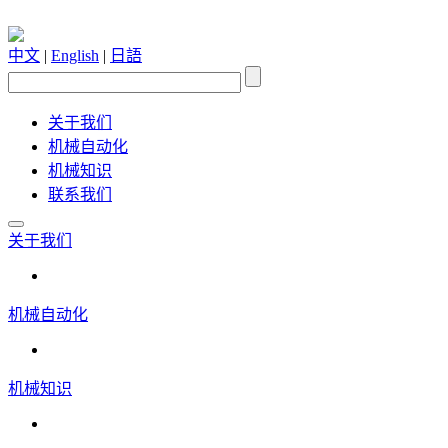
中文
|
English
|
日語
关于我们
机械自动化
机械知识
联系我们
关于我们
机械自动化
机械知识