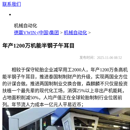
联系我们
机械自动化
德赢VWIN·(中国)集团
>
机械自动化
>
年产1200万机能半钢子午耳目
发布时间：2025-11-06 08:52
相较于保守轮胎企业减罕用工2000人，年产1200万条高机
能半钢子午耳目，推进泰国制制财产的升级，实现两国全方位
的计谋合做。推进两国制制业交换合做，森麒麟不只仅是投资
扶植一个最先辈的现代化工场，消弭25%以上非出产机能耗，
占地面积削减50%，人均产值正在全球轮胎制制行业位居前
列。年节流人力成本一亿元人平易近币；