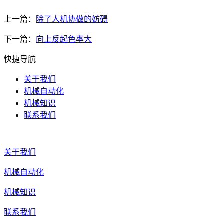
上一篇：
除了人机协做的妨碍
下一篇：
向上反起色率大
快捷导航
关于我们
机械自动化
机械知识
联系我们
关于我们
机械自动化
机械知识
联系我们