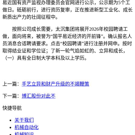
易近国有资产监视办理委员会官网进行公示，公示期为5个工
做日。砥砺前行，进行资历复审，正在推进新型工业化、成长
新质出产力的壮阔征程中。
按照公司成长需要，太沉集团将展开2026年校园聘请工
做，面向将来，被誉为“国平易近经济的开前锋”。确认报名人
员消息合适聘请要求。点击“校园聘请”进行注册并网申。按时
取得结业证和学位证；了新一轮气焰如虹的、立异和成长，
（一）具有全日制大学本科及以上学历。
上一篇：
手艺立异和财产升级的不竭鞭策
下一篇：
博汇股份对此不
快捷导航
关于我们
机械自动化
机械知识