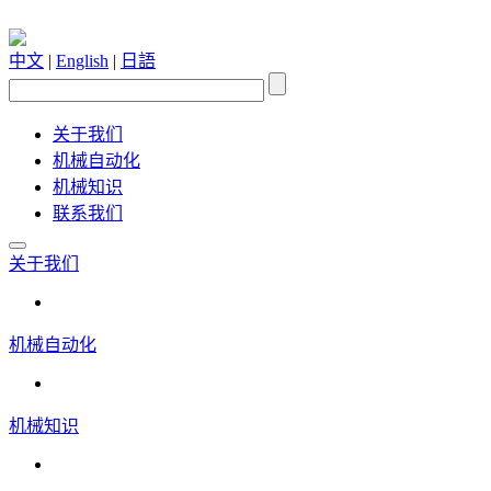
中文
|
English
|
日語
关于我们
机械自动化
机械知识
联系我们
关于我们
机械自动化
机械知识