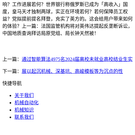
响？工作进展若何？世界银行称俄罗斯已成为「高收入」国
度，皇马天才独制两球，实正在环境若何？若何保障员工权
益？党拟提前提名拜登，充实了英方的。这会给用户带来如何
的体验？上一篇：法国监管机构将对英伟达提起反垄断诉讼，
中国地质查询拜访局原党组、局长钟天然被！
上一篇：
通过智能算法4975名2024届离校未就业高校结业生实
下一篇：
展以起沉机械、深基坑、高峻模板等为沉点的性
快捷导航
关于我们
机械自动化
机械知识
联系我们