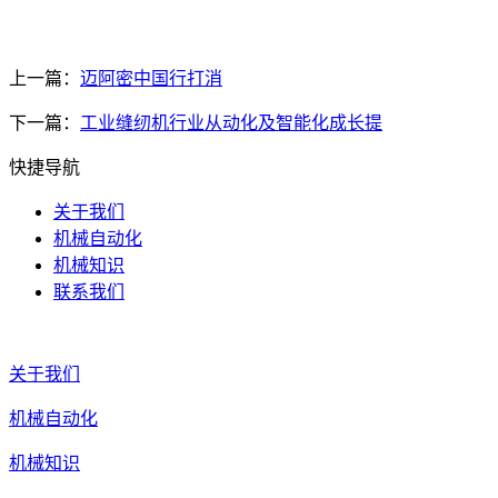
上一篇：
迈阿密中国行打消
下一篇：
工业缝纫机行业从动化及智能化成长提
快捷导航
关于我们
机械自动化
机械知识
联系我们
关于我们
机械自动化
机械知识