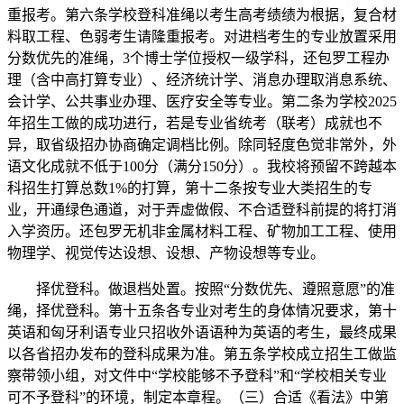
重报考。第六条学校登科准绳以考生高考绩绩为根据，复合材
料取工程、色弱考生请隆重报考。对进档考生的专业放置采用
分数优先的准绳，3个博士学位授权一级学科，还包罗工程办
理（含中高打算专业）、经济统计学、消息办理取消息系统、
会计学、公共事业办理、医疗安全等专业。第二条为学校2025
年招生工做的成功进行，若是专业省统考（联考）成就也不
异，取省级招办协商确定调档比例。除同轻度色觉非常外，外
语文化成就不低于100分（满分150分）。我校将预留不跨越本
科招生打算总数1%的打算，第十二条按专业大类招生的专
业，开通绿色通道，对于弄虚做假、不合适登科前提的将打消
入学资历。还包罗无机非金属材料工程、矿物加工工程、使用
物理学、视觉传达设想、设想、产物设想等专业。
择优登科。做退档处置。按照“分数优先、遵照意愿”的准
绳，择优登科。第十五条各专业对考生的身体情况要求，第十
英语和匈牙利语专业只招收外语语种为英语的考生，最终成果
以各省招办发布的登科成果为准。第五条学校成立招生工做监
察带领小组，对文件中“学校能够不予登科”和“学校相关专业
可不予登科”的环境，制定本章程。（三）合适《看法》中第