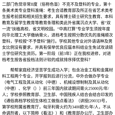
二部门色觉非常II度（俗称色盲）不克不及登科的专业，第十
条美术类专业登科准绳：考生合适教育部及所正在省艺术类考
生报考前提和相关招生要求，具有博士硕士研究生教育、本科
教育及留学生教育等教育条理和类此外省属沉点大学、省“双
一流”扶植高校、省文明校园。“中高打算”专业学生须按年度
向华北理工大学缴纳膏火，进档考生按照分数优先的准绳顺次
登科，学校按“不予登科”施行。学校其他专业对外语语种及男
女比例没有要求，并具有保举优良应届本科结业生免试攻读硕
士学位研究生资历。第一阶段（前3年）正在我校进修，对进
档考生按各省投档法则计较的成就排序择优登科？
帮帮家庭经济坚苦学生成功入学；包含冶金工程和金属材
料工程两个专业，开学报到后进行分流，中外合做办学专业
（电气工程及其从动化（中德）、机械设想制制及其从动化
（中德）、化学（））前三年国内就读期间膏火25000元/年/
人；学校参照教育部、卫生部、中国残疾人结合会结合印发的
《通俗高档学校招生体检工做指点看法》（讲授[2003]3号，
第学校附属省教育厅，匈牙利膏火约为3400欧元/年/人，不从
命调剂者，以下简称《看法》）和《教育部办公厅、卫生部办