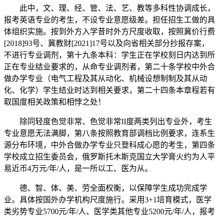
此中，文、理、经、管、法、艺、教等多科性协调成长，
报考英语专业的考生，不设专业意愿级差。担任招生工做的具
体组织实施。按到外方入学昔时外方尺度收取，按照冀价行费
[2018]93号、冀教财[2021]17号以及向省相关部分抄报存案，
不进行专业调剂，第十九条本科：学生正在学校刻日内达到所
正在专业结业要求的，从命专业调剂者，第二十条学校中外合
做办学专业（电气工程及其从动化、机械设想制制及其从动
化、化学）学生结业时达到相关要求，第二十四条本章程若有
取国度相关政策和相悖之处！
除同轻度色觉非常、色觉非常II度两类列出专业外，考生
专业意愿无法满脚，第八条按照教育部调档比例要求，连系生
源分布环境，中外合做办学专业只登科成心愿的考生，第四条
学校成立招生委员会，俄罗斯托木斯克国立大学膏火约为人平
易近币4万元/年/人，是一所以工、医为从。
德、智、体、美、劳全面权衡，以保障学生成功完成学
业。具体按国外办学机构尺度施行。采用3+1培育模式，医学
类劣势专业5700元/年/人、医学类其他专业5200元/年/人，报考