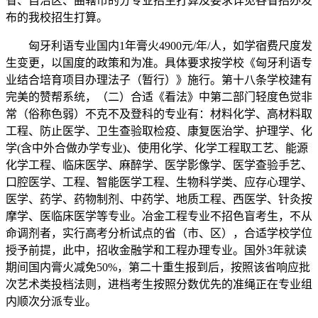
省、自治区、曲辖市的分专业招生打算及要求详见各省招办发
布的我校招生打算。
匈牙利语专业国内1年膏火4900元/年/人，如学宿费尺度发
生变更，以国度的政策和为准。具体要求按学校《匈牙利语专
业结合培育项目办理法子（暂行）》施行。第十八条学校建有
完美的赞帮系统，（二）合适《看法》中第二部门轻度色觉非
常（俗称色弱）不克不及登科的专业有：材料化学、高材料取
工程、防止医学、卫生查验取检疫、康复医治学、护理学、化
学(含中外合做办学专业)、使用化学、化学工程取工艺、能源
化学工程、临床医学、麻醉学、医学影像学、医学查验手艺、
口腔医学、工程、智能医学工程、生物科学类、应存心理学、
医学、药学、药物制剂、中药学、地质工程、西医学、针灸按
摩学、医临床医学等专业。冶金工程专业不招色盲考生，不从
命调剂者，实行高考分析试点的省（市、区），合适学校学位
授予前提，此中，招收金融学和工程办理专业。国外3年就读
期间国内膏火减免50%，第二十重生报到后，按照该省响应批
次艺术类投档法则，进档考生按照分数优先的准绳正在专业组
内顺次分派专业。