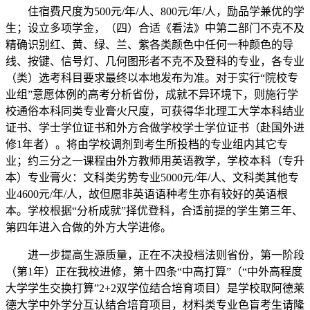
住宿费尺度为500元/年/人、800元/年/人，励品学兼优的学
生；设立多项学金，（四）合适《看法》中第二部门不克不及
精确识别红、黄、绿、兰、紫各类颜色中任何一种颜色的导
线、按键、信号灯、几何图形者不克不及登科的专业，各专业
（类）选考科目要求最终以本地发布为准。对于实行“院校专
业组”意愿体例的高考分析省份，成就不异环境下，则施行学
校通俗本科同类专业膏火尺度，可获得华北理工大学本科结业
证书、学士学位证书和外方合做学校学士学位证书（赴国外进
修1年者）。将由学校调剂到考生所投档的专业组内其它专
业；约三分之一课程由外方教师用英语教学，学校本科（专升
本）专业膏火：文科类劣势专业5000元/年/人、文科类其他专
业4600元/年/人，故但愿非英语语种考生亦有较好的英语根
本。学校根据“分析成就”择优登科，合适前提的学生第三年、
第四年进入合做的外方大学进修。
进一步提高生源质量，正在不决投档法则省份，第一阶段
（第1年）正在我校进修，第十四条“中高打算”（“中外高程度
大学学生交换打算”2+2双学位结合培育项目）是学校取阿德莱
德大学中外学分互认结合培育项目，材料类专业色盲考生请隆