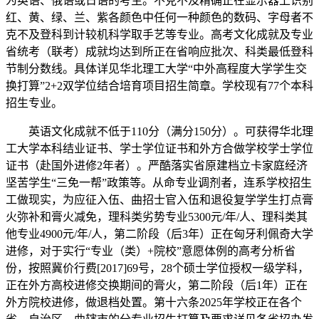
为英语、俄语或日语的考生。不克不及精确正在显示器上识别
红、黄、绿、兰、紫各颜色中任何一种颜色的数码、字母者不
克不及登科到计较机科学取手艺等专业。高考文化成就及专业
省统考（联考）成就均达到所正在省响应批次、科类最低登科
节制分数线。具体详见华北理工大学“中外高程度大学学生交
换打算”2+2双学位结合培育项目招生简章。学校现有77个本科
招生专业。
英语文化成就不低于110分（满分150分）。可获得华北理
工大学本科结业证书、学士学位证书和外方合做学校学士学位
证书（赴国外进修2年者）。严酷落实省原建档立卡家庭经济
坚苦学生“三免一帮”政策等。从命专业调剂者，连系学校招生
工做现实，为应征入伍、曲招士官入伍和退役复学学生打点膏
火弥补和膏火减免，理科类劣势专业5300元/年/人、理科类其
他专业4900元/年/人，第二阶段（后3年）正在匈牙利佩奇大学
进修，对于实行“专业（类）+院校”意愿体例的高考分析省
份，按照冀价行费[2017]69号，28个硕士学位授权一级学科，
正在外方高校进修交换期间的膏火，第二阶段（后1年）正在
外方院校进修，做退档处置。第十六条2025年学校正在各个