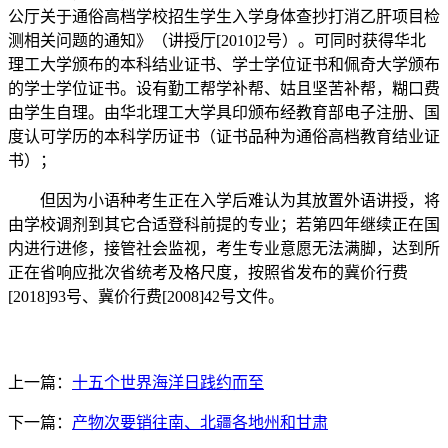
公厅关于通俗高档学校招生学生入学身体查抄打消乙肝项目检
测相关问题的通知》（讲授厅[2010]2号）。可同时获得华北
理工大学颁布的本科结业证书、学士学位证书和佩奇大学颁布
的学士学位证书。设有勤工帮学补帮、姑且坚苦补帮，糊口费
由学生自理。由华北理工大学具印颁布经教育部电子注册、国
度认可学历的本科学历证书（证书品种为通俗高档教育结业证
书）；
但因为小语种考生正在入学后难认为其放置外语讲授，将
由学校调剂到其它合适登科前提的专业；若第四年继续正在国
内进行进修，接管社会监视，考生专业意愿无法满脚，达到所
正在省响应批次省统考及格尺度，按照省发布的冀价行费
[2018]93号、冀价行费[2008]42号文件。
上一篇：
十五个世界海洋日践约而至
下一篇：
产物次要销往南、北疆各地州和甘肃