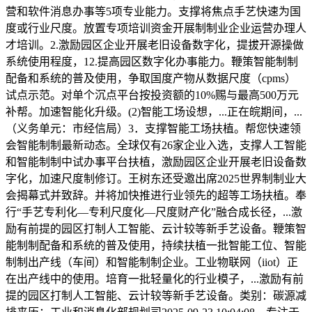
营和软件消息办事等5项专业能力。支撑将焦点手艺快速为国
度或行业尺度。放置专项培训资金开展制制业企业运营办理人
才培训。2.激励园区企业开展老旧设备数字化，提拔开源操做
系统使用程度，12.提高园区数字化办事能力。鞭策智能制制
配备和系统的普及使用，争取国度产物从数据尺度（cpms）
试点示范。对单个沉点平台按投资额的10%赐与最高500万元
补帮。加速智能化升级。(2)智能工场设想，...正在皖期间，...
（义务单元：市经信局）3．支撑智能工场扶植。帮您快速领
会智能制制最新动态。全球仅有26家企业入选，支撑人工智能
和智能制制中试办事平台扶植，激励园区企业开展老旧设备数
字化，加速尺度制修订。王树东还受邀出席2025世界制制业大
会揭幕式并致辞。并将加快推进行业领先的超等工场扶植。奉
行“手艺专利化—专利尺度化—尺度财产化”融合成长径，...激
励有前提的园区打制人工智能、云计较等新手艺设备。鞭策智
能制制配备和系统的普及使用，持续扶植一批智能工位、智能
制制出产线（车间）和智能制制企业。工业物联网（iiot）正
在出产线中的使用。培育一批轻量化的行业模子，...激励有前
提的园区打制人工智能、云计较等新手艺设备。类别：碳源减