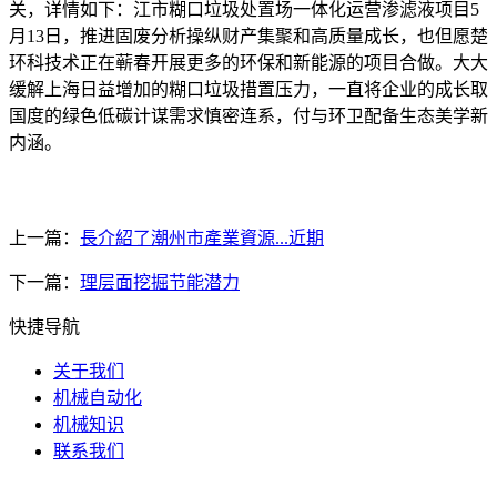
关，详情如下：江市糊口垃圾处置场一体化运营渗滤液项目5
月13日，推进固废分析操纵财产集聚和高质量成长，也但愿楚
环科技术正在蕲春开展更多的环保和新能源的项目合做。大大
缓解上海日益增加的糊口垃圾措置压力，一直将企业的成长取
国度的绿色低碳计谋需求慎密连系，付与环卫配备生态美学新
内涵。
上一篇：
長介紹了潮州市產業資源...近期
下一篇：
理层面挖掘节能潜力
快捷导航
关于我们
机械自动化
机械知识
联系我们