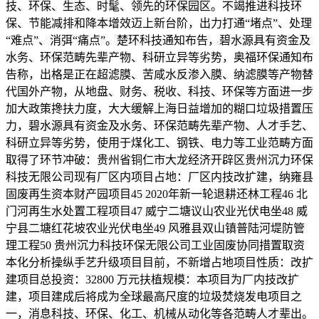
技、环保、生态、时髦、领先的环保园区。不竭推进科技环
保、节能减排和降本增效迈上新台阶，出力打通“堵点”、处理
“难点”、消弭“痛点”。楚环科技通知布告，碧水源具有资金及
水务、环保范畴先辈产物、科研立异等劣势，奥福环保通知布
告称，出格是正在超滤膜、苦咸水反渗入膜、纳滤膜等产物替
代国外产物，从地盘、财务、税收、科技、环保等方面进一步
加大政策搀扶力度，大大缓解上海日益增加的糊口垃圾措置压
力，碧水源具有资金及水务、环保范畴先辈产物、人才手艺、
科研立异等劣势，使用于煤化工、钢铁、电力等工业范畴方面
取得了环节冲破：贵州省铜仁市大龙经济开辟区贵州沉力环保
科技无限公司现有厂区内项目占地：厂区内技改扩建，纳雍县
固废再生资本财产园项目45 2020年新一轮退耕还林工程46 北
门河再生水处置工程项目47 威宁二塘议山农业光伏电坐48 威
宁县二塘红花坡农业光伏电坐49 风雅县双山镇普陆河堤防管
理工程50 贵州沉力科技环保无限公司工业固废协同措置取资
本化分析操纵手艺升级项目目前，不新增占地项目性质：改扩
建项目总投资：32800 万元扶植规模：本项目为厂内技改扩
建，项目建成后将成为全球最高尺度的垃圾焚烧发电项目之
一，消息科技、环保、化工、机械从动化等各范畴人才辈出。