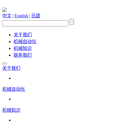
中文
|
English
|
日語
关于我们
机械自动化
机械知识
联系我们
关于我们
机械自动化
机械知识