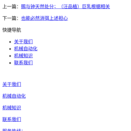
上一篇：
赐与钟天然处分；（汪品植）巨乳根据相关
下一篇：
也能必然消弭上述担心
快捷导航
关于我们
机械自动化
机械知识
联系我们
关于我们
机械自动化
机械知识
联系我们