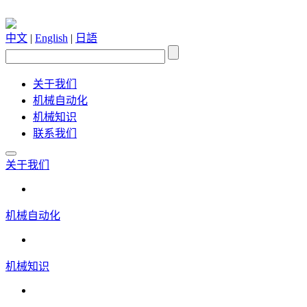
中文
|
English
|
日語
关于我们
机械自动化
机械知识
联系我们
关于我们
机械自动化
机械知识