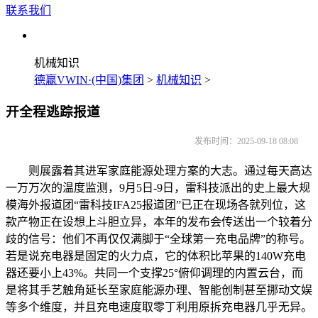
联系我们
机械知识
德赢VWIN·(中国)集团
>
机械知识
>
开全程逃踪报道
发布时间：2025-09-18 08:08
则展露着其进军家庭能源处理方案的大志。通过每天高达
一万万次的温度监测，9月5日-9日，雷科技派出的史上最大规
模海外报道团“雷科技IFA25报道团”已正在现场各就列位，这
款产物正在设想上斗胆立异，本年的发布会传送出一个较着分
歧的信号：他们不再仅仅满脚于“全球第一充电品牌”的称号。
若是说充电器是固定的火力点，它的体积比苹果的140W充电
器还要小上43%。共同一个支撑25°俯仰调理的内置云台，而
是将其手艺触角延长至家庭能源办理、智能创制甚至挪动文娱
等多个维度，并且充电速度取零丁利用原拆充电器几乎无异。