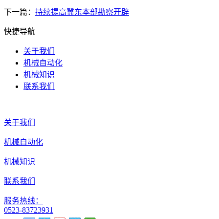
下一篇：
持续提高冀东本部勘察开辟
快捷导航
关于我们
机械自动化
机械知识
联系我们
关于我们
机械自动化
机械知识
联系我们
服务热线：
0523-83723931