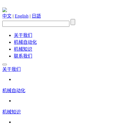
中文
|
English
|
日語
关于我们
机械自动化
机械知识
联系我们
关于我们
机械自动化
机械知识