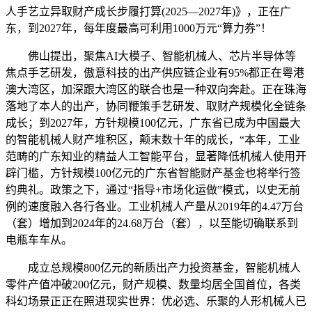
人手艺立异取财产成长步履打算(2025—2027年)》，正在广
东，到2027年，每年度最高可利用1000万元“算力券”！
佛山提出，聚焦AI大模子、智能机械人、芯片半导体等
焦点手艺研发，傲意科技的出产供应链企业有95%都正在粤港
澳大湾区，加深跟大湾区的联合也是一种双向奔赴。正在珠海
落地了本人的出产，协同鞭策手艺研发、取财产规模化全链条
成长；到2027年，方针规模100亿元，广东省已成为中国最大
的智能机械人财产堆积区，颠末数十年的成长，“本年，工业
范畴的广东知业的精益人工智能平台，显著降低机械人使用开
辟门槛，方针规模100亿元的广东省智能财产基金也将举行签
约典礼。政策之下，通过“指导+市场化运做”模式，以史无前
例的速度融入各行各业。工业机械人产量从2019年的4.47万台
（套）增加到2024年的24.68万台（套），以至能切确联系到
电瓶车车从。
成立总规模800亿元的新质出产力投资基金，智能机械人
零件产值冲破200亿元，财产规模、数量均居全国首位，各类
科幻场景正正在照进现实世界：优必选、乐聚的人形机械人已