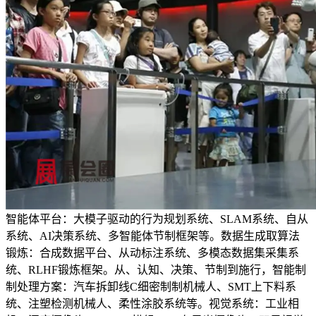
智能体平台：大模子驱动的行为规划系统、SLAM系统、自从
系统、AI决策系统、多智能体节制框架等。数据生成取算法
锻炼：合成数据平台、从动标注系统、多模态数据集采集系
统、RLHF锻炼框架。从、认知、决策、节制到施行，智能制
制处理方案：汽车拆卸线C细密制制机械人、SMT上下料系
统、注塑检测机械人、柔性涂胶系统等。视觉系统：工业相