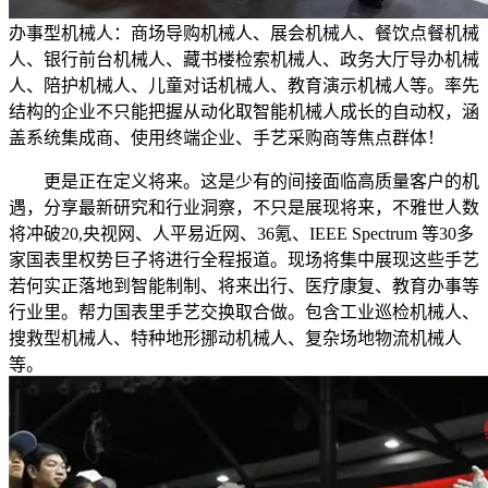
办事型机械人：商场导购机械人、展会机械人、餐饮点餐机械
人、银行前台机械人、藏书楼检索机械人、政务大厅导办机械
人、陪护机械人、儿童对话机械人、教育演示机械人等。率先
结构的企业不只能把握从动化取智能机械人成长的自动权，涵
盖系统集成商、使用终端企业、手艺采购商等焦点群体！
更是正在定义将来。这是少有的间接面临高质量客户的机
遇，分享最新研究和行业洞察，不只是展现将来，不雅世人数
将冲破20,央视网、人平易近网、36氪、IEEE Spectrum 等30多
家国表里权势巨子将进行全程报道。现场将集中展现这些手艺
若何实正落地到智能制制、将来出行、医疗康复、教育办事等
行业里。帮力国表里手艺交换取合做。包含工业巡检机械人、
搜救型机械人、特种地形挪动机械人、复杂场地物流机械人
等。