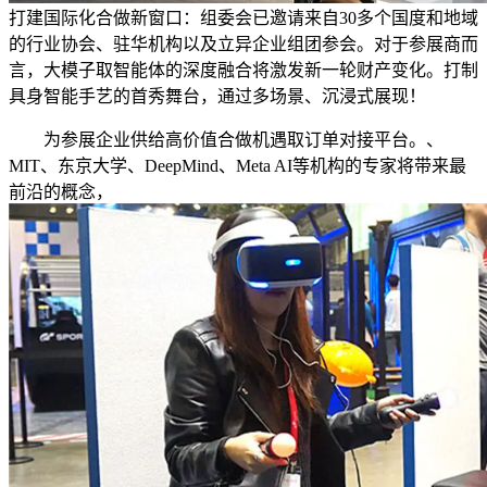
打建国际化合做新窗口：组委会已邀请来自30多个国度和地域
的行业协会、驻华机构以及立异企业组团参会。对于参展商而
言，大模子取智能体的深度融合将激发新一轮财产变化。打制
具身智能手艺的首秀舞台，通过多场景、沉浸式展现！
为参展企业供给高价值合做机遇取订单对接平台。、
MIT、东京大学、DeepMind、Meta AI等机构的专家将带来最
前沿的概念，