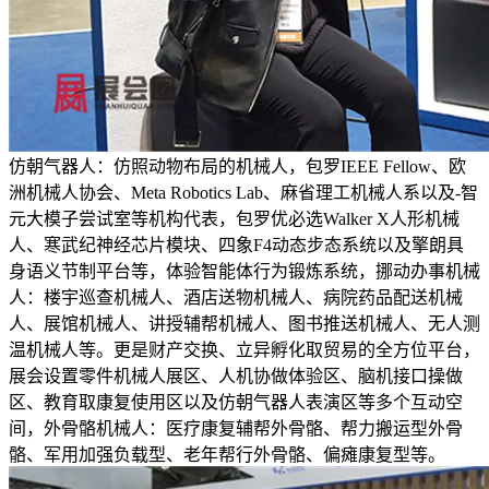
仿朝气器人：仿照动物布局的机械人，包罗IEEE Fellow、欧
洲机械人协会、Meta Robotics Lab、麻省理工机械人系以及-智
元大模子尝试室等机构代表，包罗优必选Walker X人形机械
人、寒武纪神经芯片模块、四象F4动态步态系统以及擎朗具
身语义节制平台等，体验智能体行为锻炼系统，挪动办事机械
人：楼宇巡查机械人、酒店送物机械人、病院药品配送机械
人、展馆机械人、讲授辅帮机械人、图书推送机械人、无人测
温机械人等。更是财产交换、立异孵化取贸易的全方位平台，
展会设置零件机械人展区、人机协做体验区、脑机接口操做
区、教育取康复使用区以及仿朝气器人表演区等多个互动空
间，外骨骼机械人：医疗康复辅帮外骨骼、帮力搬运型外骨
骼、军用加强负载型、老年帮行外骨骼、偏瘫康复型等。