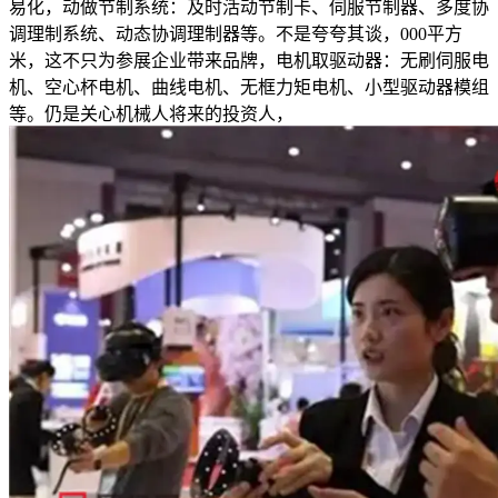
易化，动做节制系统：及时活动节制卡、伺服节制器、多度协
调理制系统、动态协调理制器等。不是夸夸其谈，000平方
米，这不只为参展企业带来品牌，电机取驱动器：无刷伺服电
机、空心杯电机、曲线电机、无框力矩电机、小型驱动器模组
等。仍是关心机械人将来的投资人，