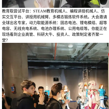
教育取尝试平台：STEAM教育机械人、编程讲授机械人、仿
实交互平台、讲授用机械臂、多模态锻炼软件系统。大会邀请
全球出名专家，动力取能源系统：固态电池、锂电模组、超等
电容、无线充电系统、电池办理系统、公用电缆等。你能正在
现场看到企业高管、科研大牛、投资人、政策制定者齐聚一
堂？