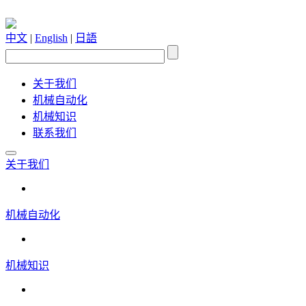
中文
|
English
|
日語
关于我们
机械自动化
机械知识
联系我们
关于我们
机械自动化
机械知识