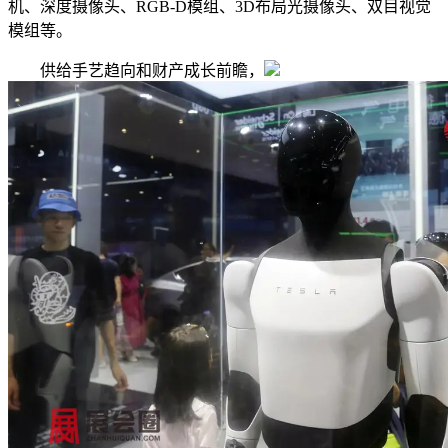
机、深度摄像头、RGB-D模组、3D布局光摄像头、双目视觉
模组等。
供给手艺趋向和财产成长前瞻，