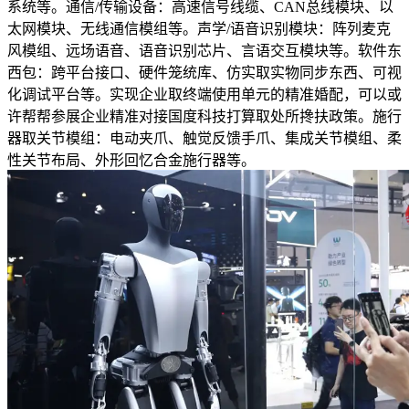
系统等。通信/传输设备：高速信号线缆、CAN总线模块、以
太网模块、无线通信模组等。声学/语音识别模块：阵列麦克
风模组、远场语音、语音识别芯片、言语交互模块等。软件东
西包：跨平台接口、硬件笼统库、仿实取实物同步东西、可视
化调试平台等。实现企业取终端使用单元的精准婚配，可以或
许帮帮参展企业精准对接国度科技打算取处所搀扶政策。施行
器取关节模组：电动夹爪、触觉反馈手爪、集成关节模组、柔
性关节布局、外形回忆合金施行器等。