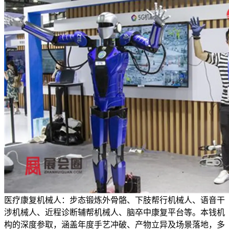
医疗康复机械人：步态锻炼外骨骼、下肢帮行机械人、语音干
涉机械人、近程诊断辅帮机械人、脑卒中康复平台等。本钱机
构的深度参取，涵盖年度手艺冲破、产物立异及场景落地，多