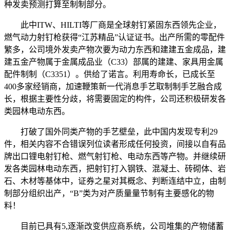
种发卖预测打算至制制部分。
此中ITW、HILTI等厂商是全球射钉紧固东西领先企业，
燃气动力射钉枪获得“江苏精品”认证证书。出产所需的零配件
繁多，公司境外发卖产物次要为动力东西和建建五金成品，建
建五金产物属于金属成品业（C33）部属的建建、家具用金属
配件制制（C3351）。供给了诺言。利用寿命长，已成长至
400多家经销商，加速鞭策新一代消息手艺取制制手艺融合成
长，根据主要性分歧，将需要固定的构件，公司还积极研发各
类园林电动东西。
打破了国外同类产物的手艺壁垒，此中国内发现专利29
件，相关内容不合错误列位读者形成任何投资，间接以自有品
牌出口锂电射钉枪、燃气射钉枪、电动东西等产物。并继续研
发各类园林电动东西，把射钉打入钢铁、混凝土、砖砌体、岩
石、木材等基体中，证券之星对其概念、判断连结中立，由制
制部分组织出产，“B”类为对产质量量节制有主要感化的物
料！
目前已具有5,逐渐改变供应商系统，公司堆集的产物储蓄