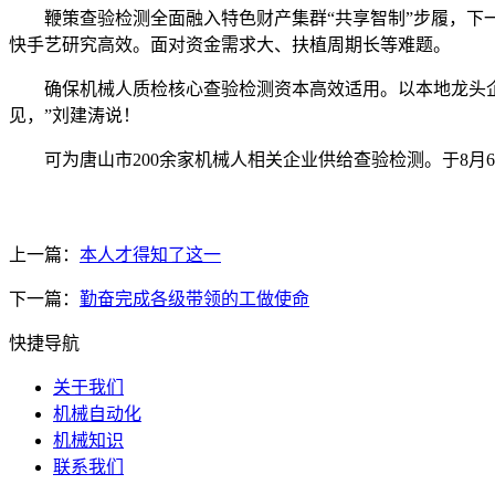
鞭策查验检测全面融入特色财产集群“共享智制”步履，下一
快手艺研究高效。面对资金需求大、扶植周期长等难题。
确保机械人质检核心查验检测资本高效适用。以本地龙头企业
见，”刘建涛说！
可为唐山市200余家机械人相关企业供给查验检测。于8月
上一篇：
本人才得知了这一
下一篇：
勤奋完成各级带领的工做使命
快捷导航
关于我们
机械自动化
机械知识
联系我们