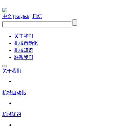
中文
|
English
|
日語
关于我们
机械自动化
机械知识
联系我们
关于我们
机械自动化
机械知识