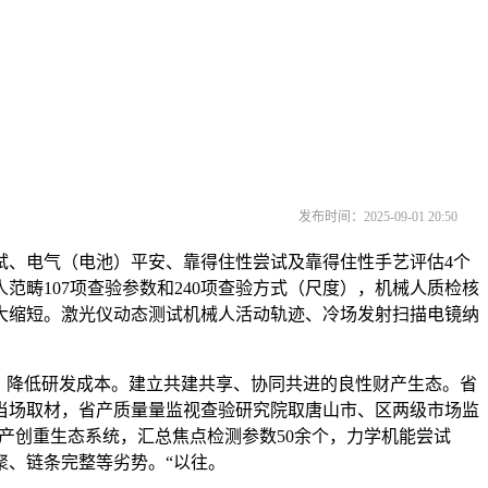
发布时间：2025-09-01 20:50
、电气（电池）平安、靠得住性尝试及靠得住性手艺评估4个
畴107项查验参数和240项查验方式（尺度），机械人质检核
大缩短。激光仪动态测试机械人活动轨迹、冷场发射扫描电镜纳
，降低研发成本。建立共建共享、协同共进的良性财产生态。省
当场取材，省产质量量监视查验研究院取唐山市、区两级市场监
财产创重生态系统，汇总焦点检测参数50余个，力学机能尝试
聚、链条完整等劣势。“以往。