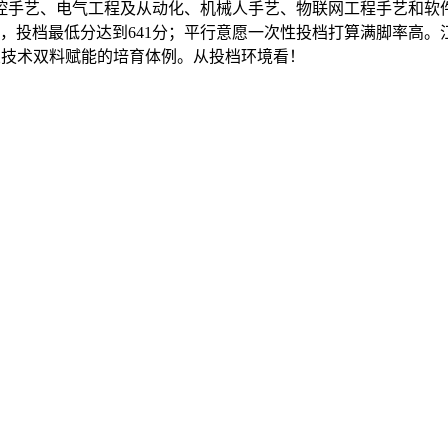
艺、电气工程及从动化、机械人手艺、物联网工程手艺和软件
8日，投档最低分达到641分；平行意愿一次性投档打算满脚率高
业技术双料赋能的培育体例。从投档环境看！