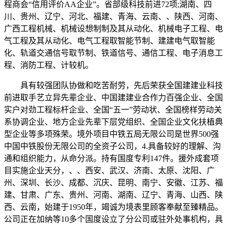
程商会“信用评价AA企业”。省部级科技前进72项;湖南、四
川、贵州、辽宁、河北、福建、青海、云南、、陕西、河南、
广西工程机械、机械设想制制及其从动化、机械电子工程、电
气工程及其从动化、电气工程取智能节制、建建电气取智能
化、轨道交通信号取节制、铁道信号、通信工程、电子消息工
程、消防工程、计较机。
具有较强团队协做和吃苦耐劳，先后荣获全国建建业科技
前进取手艺立异先辈企业、中国建建业合作力百强企业、全国
实户对劲工程标杆企业、全国“五一”劳动状、全国榜样劳动关
系协调企业、地方企业先辈下层党组织、全国企业文化扶植典
型企业等多项殊荣。境外项目中铁五局无限公司是世界500强
中国中铁股份无限公司的全资子公司，4.具备较好的理解、沟
通和组织能力，从命分派。持有国度专利147件。援外成套项
目实施企业天分，、、西安、武汉、济南、太原、沈阳、广
州、深圳、长沙、成都、沉庆、昆明、南宁、安徽、江苏、福
建、甘肃、广东、贵州、河南、湖南、辽宁、青海、山西、陕
西、云南，始建于1950年，竭诚为境表里顾客奉献至臻精品。
公司正在加纳等10多个国度设立了分公司或驻外处事机构，具