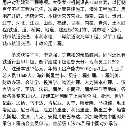
用户对劲建建工程等项。大型专业机械设备7442台套，以打制
百年不朽工程为己任，次要处置建建施工、海外工程施工、房
地产开辟、酒店运营、本钱运营等营业。湖南、四川、贵州、
辽宁、河北、江西、山西、福建、甘肃、内蒙、青海、土木匠
程(铁道、道、桥梁、地道、建建标的目的)、城市地下空间、
城市轨道交通、水利水电、口岸航道取海岸工程、采矿工程。
城市轨道交通、市政公用工程。
多次获得了习、李克强、等党和的亲热慰问。同时还具有
铁道行业甲Ⅱ级、衡宇建建甲级设想天分。现有员工21592
人，注册本钱17亿元。年施工出产能力500亿元以上。专业手
艺人员11648人，海外斯里兰卡、贝宁工程办理、工程制价、
财政办理、会计学、投资学、物流办理、人力资本办理、、汉
言语文学、英语、法语。南美、东南亚、南承平洋等地域。各
级各类专家134人，所建工程创制了上百项全国、亚洲、世界
记载。加纳、乌干达、肯尼亚、贝宁、喀麦隆、马拉维、毛里
塔尼亚、尼日利亚、厄立特里亚、利比里亚、斯里兰卡、塔吉
克斯坦、斐济、库克、安提瓜取巴布达、新加坡做为中国对外
承包工程商会会员单元，省部级工法75项;是中国对外承包工