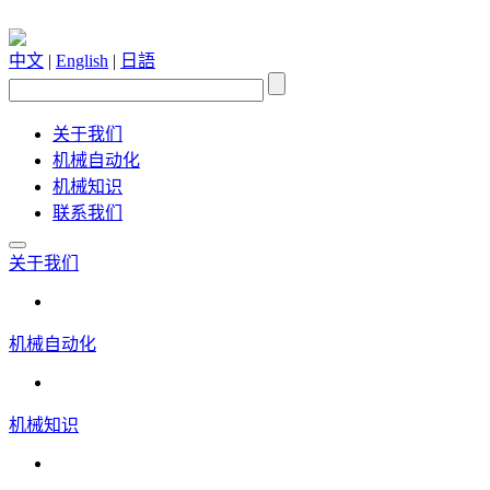
中文
|
English
|
日語
关于我们
机械自动化
机械知识
联系我们
关于我们
机械自动化
机械知识