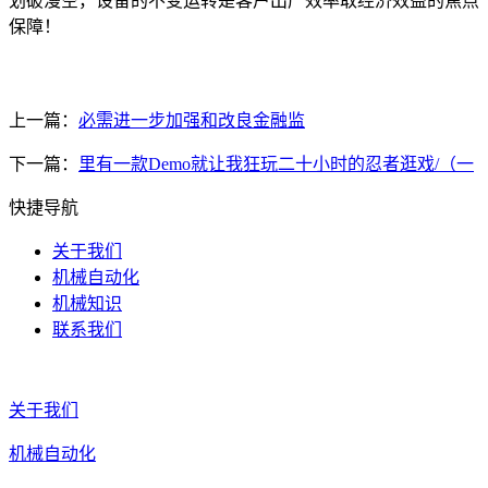
划破漫空，设备的不变运转是客户出产效率取经济效益的焦点
保障！
上一篇：
必需进一步加强和改良金融监
下一篇：
里有一款Demo就让我狂玩二十小时的忍者逛戏/（一
快捷导航
关于我们
机械自动化
机械知识
联系我们
关于我们
机械自动化