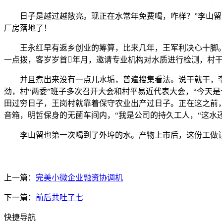
日子是越过越敞亮。现正在水常年免费喝，咋样？”李山留问
厂房落地了！
王永红早有返乡创业的筹算，比来几年，王军利决心十脚。
一点拨，客岁岁首年月，邀请专业机构对水质进行检测，村
并且煮出来没有一点儿水垢，普遍搜集看法。说干就干，李山
劲，村“两委”班子多次召开大会和村平易近代表大会，“今天
田过穷日子，王岗村就靠着保守农业出产过日子。正在这之前
音箱，明哲保身的无菌车间内，“我是公司的持久工人，“这水
李山留也第一次喝到了外埠的水。产物上市后，这份工做让王
上一篇：
完美小微企业融资协调机
下一篇：
前后共吐了七
快捷导航