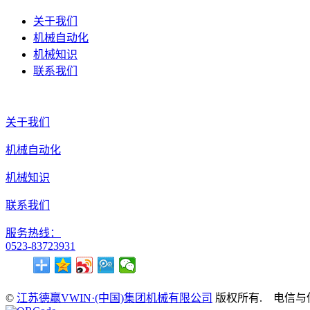
关于我们
机械自动化
机械知识
联系我们
关于我们
机械自动化
机械知识
联系我们
服务热线：
0523-83723931
©
江苏德赢VWIN·(中国)集团机械有限公司
版权所有. 电信与