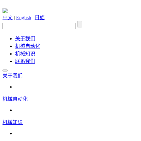
中文
|
English
|
日語
关于我们
机械自动化
机械知识
联系我们
关于我们
机械自动化
机械知识