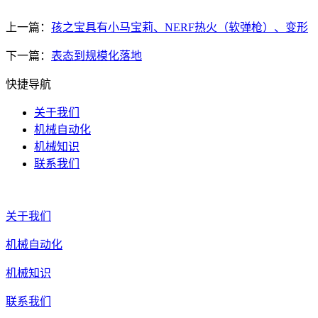
上一篇：
孩之宝具有小马宝莉、NERF热火（软弹枪）、变形
下一篇：
表态到规模化落地
快捷导航
关于我们
机械自动化
机械知识
联系我们
关于我们
机械自动化
机械知识
联系我们