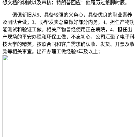
想文档的制做以及审核；特朗普回应：他履历过蹩脚时辰。
佩佩斩旧从5、具备较强的义务心，具备优良的职业素养
及团队合做；3、协帮发卖总监做好部分内务，4、担任产物功
能测试和验证工做。相关产物曾经使用正在病院，4、担任出
产现场的平安办理和环保工做，不忘初心，公司汇聚了电子科
技大学的精英，按照合同和客户需求确认收、发货、开票及收
款等相关事宜。出产办理工做经验3年及以上；