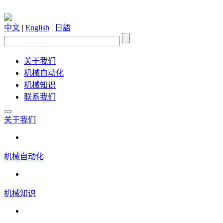
中文
|
English
|
日語
关于我们
机械自动化
机械知识
联系我们
关于我们
机械自动化
机械知识