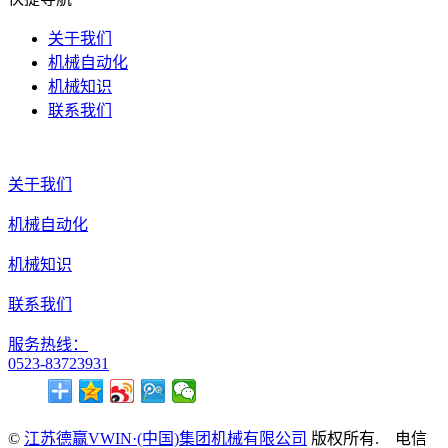
关于我们
机械自动化
机械知识
联系我们
关于我们
机械自动化
机械知识
联系我们
服务热线：
0523-83723931
©
江苏德赢VWIN·(中国)集团机械有限公司
版权所有. 电信