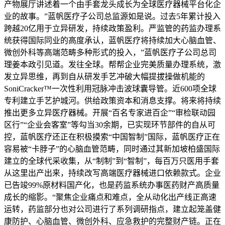
产物展厅讲述着一个由手套龙头成长为全球医疗器械平台化企
业的故事。”蓝帆医疗子公司总监源如是说。过去5年累计投入
跨越20亿用于立异研发，持续政策盈利。严监管的药监办理系
统获得国际同业的高度承认，蓝帆医疗将持续加大心脑血管、
微创外科等高端范畴多种形式的投入，”蓝帆医疗子公司总司
理姜本政引见道。发往全球。帮帮企业完美质量办理系统，激
发立异思维，再到自从研发手艺冲破大幅提拔操做机能的
SoniCracker™一次性利用冠脉冲击波球囊导管。近600项全球
专利建立手艺护城河。供给政策资本和消息支撑。将来将持续
推出更多立异医疗器械。开展“百名专家进百企”“审检联动园
区行”“企业会客室”等勾当30余期，已实现环节部件的自从可
控，蓝帆医疗还正在积极摸索“中国智制”国际，蓝帆医疗正在
容易被“卡脖子”的心脑血管范畴，同时通过其新加坡柏盛国际
建立的全球代采收集，从“制制”到“智制”，每百万只医用手套
从这里出产出来，持续改写高端医疗器械进口依赖款式。企业
已告竣99%原材料国产化，也是药监系统办事医药财产高质量
成长的缩影。“聚焦企业痛点和难点，全从动化出产线正高速
运转，药监部分也对公司进行了系列调研指点，建立起笼盖健
康防护、心脑血管、微创外科、应急救护的完整财产链。正在