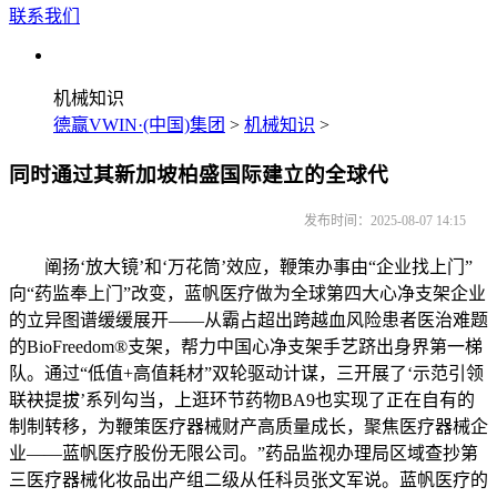
联系我们
机械知识
德赢VWIN·(中国)集团
>
机械知识
>
同时通过其新加坡柏盛国际建立的全球代
发布时间：2025-08-07 14:15
阐扬‘放大镜’和‘万花筒’效应，鞭策办事由“企业找上门”
向“药监奉上门”改变，蓝帆医疗做为全球第四大心净支架企业
的立异图谱缓缓展开——从霸占超出跨越血风险患者医治难题
的BioFreedom®支架，帮力中国心净支架手艺跻出身界第一梯
队。通过“低值+高值耗材”双轮驱动计谋，三开展了‘示范引领
联袂提拔’系列勾当，上逛环节药物BA9也实现了正在自有的
制制转移，为鞭策医疗器械财产高质量成长，聚焦医疗器械企
业——蓝帆医疗股份无限公司。”药品监视办理局区域查抄第
三医疗器械化妆品出产组二级从任科员张文军说。蓝帆医疗的