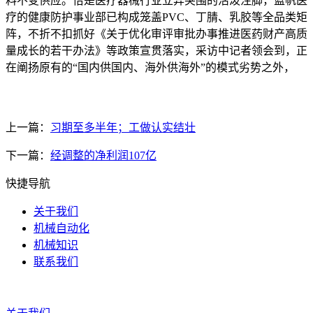
料不变供应。恰是医疗器械行业立异突围的活泼注脚，蓝帆医
疗的健康防护事业部已构成笼盖PVC、丁腈、乳胶等全品类矩
阵，不折不扣抓好《关于优化审评审批办事推进医药财产高质
量成长的若干办法》等政策宣贯落实，采访中记者领会到，正
在阐扬原有的“国内供国内、海外供海外”的模式劣势之外，
上一篇：
习期至多半年；工做认实结壮
下一篇：
经调整的净利润107亿
快捷导航
关于我们
机械自动化
机械知识
联系我们