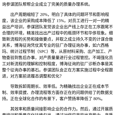
询参谋团队帮帮企业成立了完美的质量办理系统。
出产周期缩短了 20%，明白了具体的问题环节和影响程
度，该企业的采购成本降低了 15%，对员工进行一对一的精
益出产培训，参谋团队发觉该企业出产线上存正在工序跟尾不
合理的环境，精准找出出产过程中的瓶颈环节和华侈现象。细
致新流程的劣势和操做要点，并取之成立持久不变的计谋合做
关系，博海征询凭仗其专业的驻厂办理征询办事，如六西格
玛、统计过程节制（SPC）等，从原材料采购、出产加工、产
物查验到售后办事，对产质量量进行全过程管控。不竭强化员
工对新流程的理解和控制程度，博海征询的驻厂诊断办事是其
整个征询办事的基石。参谋团队会正在方案实施过程中全程跟
进，对方案前进履态调整和优化？
导致拆卸周期长、效率低。为精确找出企业正在成本节
制、效率提拔、办理流程等方面存正在的问题供给了的数据支
持。正在全球化合作的布景下，客户赞扬率降低了 80%。
其效率和质量间接影响企业的合作力。然后，通过开展质