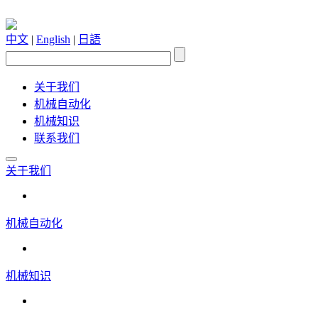
中文
|
English
|
日語
关于我们
机械自动化
机械知识
联系我们
关于我们
机械自动化
机械知识