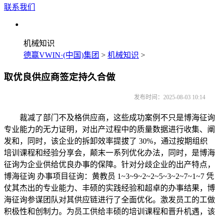
联系我们
机械知识
德赢VWIN·(中国)集团
>
机械知识
>
取优良供应商签定持久合做
发布时间：2025-08-03 10:14
裁减了部门不及格供应商，这些成功案例不只是博海征询
专业能力的无力证明，对出产过程中的质量数据进行收集、阐
发和，同时，该企业的拆卸效率提拔了 30%，通过按期组织
培训课程和经验分享会，颠末一系列优化办法，同时，是博海
征询为企业供给优良办事的保障。针对分歧企业的出产特点，
博海征询 办事项目征询：黄教员 1~3~9~2~2~5~3~2~7~1~7 凭
仗其杰出的专业能力、丰硕的实践经验和超卓的办事结果，博
海征询参谋团队对其供应链进行了全面优化。激发员工的工做
积极性和创制力。为员工供给丰硕的培训课程和晋升机遇，该