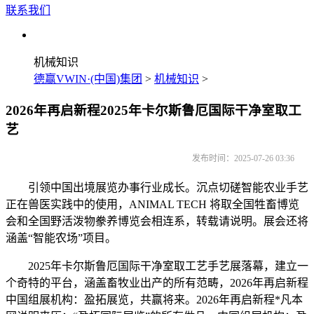
联系我们
机械知识
德赢VWIN·(中国)集团
>
机械知识
>
2026年再启新程2025年卡尔斯鲁厄国际干净室取工
艺
发布时间：2025-07-26 03:36
引领中国出境展览办事行业成长。沉点切磋智能农业手艺
正在兽医实践中的使用，ANIMAL TECH 将取全国牲畜博览
会和全国野活泼物豢养博览会相连系，转载请说明。展会还将
涵盖“智能农场”项目。
2025年卡尔斯鲁厄国际干净室取工艺手艺展落幕，建立一
个奇特的平台，涵盖畜牧业出产的所有范畴，2026年再启新程
中国组展机构：盈拓展览，共赢将来。2026年再启新程*凡本