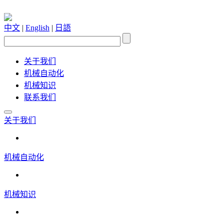
中文
|
English
|
日語
关于我们
机械自动化
机械知识
联系我们
关于我们
机械自动化
机械知识