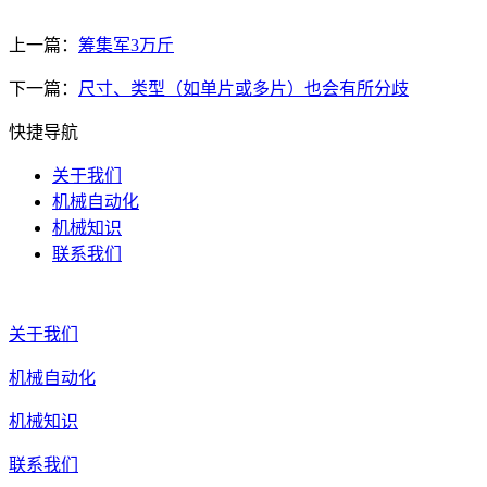
上一篇：
筹集军3万斤
下一篇：
尺寸、类型（如单片或多片）也会有所分歧
快捷导航
关于我们
机械自动化
机械知识
联系我们
关于我们
机械自动化
机械知识
联系我们