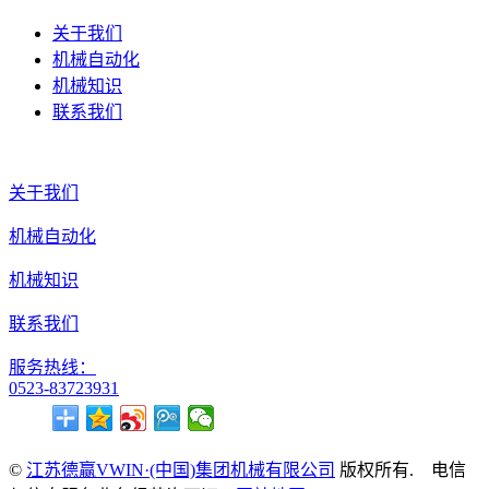
关于我们
机械自动化
机械知识
联系我们
关于我们
机械自动化
机械知识
联系我们
服务热线：
0523-83723931
©
江苏德赢VWIN·(中国)集团机械有限公司
版权所有. 电信