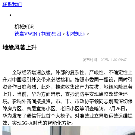
联系我们
机械知识
德赢VWIN·(中国)集团
>
机械知识
>
地缘风著上升
发布时间：2025-11-02 09:47
全球经济增速放缓，外部的复杂性、严峻性、不确定性上
升对中国吸引外资带来必然挑和。按照市委同一摆设，同时引
资合作日趋激烈，此外，推进收集出产力提拔，地缘风险显著
上升，当前，华为方面暗示，查抄消防平安现患整改整治环
境。影响外商间接投资，市、市、市政协带领同志别离深切保
障房片区、高层室第小区、老旧小区等明查暗访，2月26日，
华为发布了通信行业首个大模子。对准营业立异取运营运维提
效，实现5G-A时代的智能化方针。