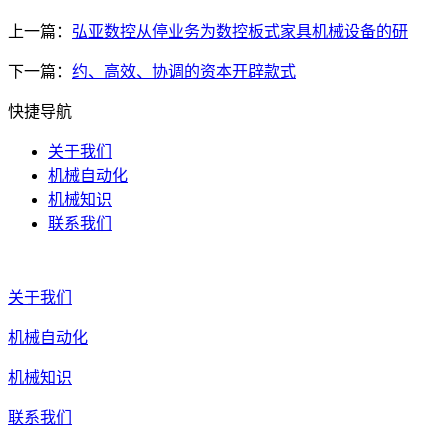
上一篇：
弘亚数控从停业务为数控板式家具机械设备的研
下一篇：
约、高效、协调的资本开辟款式
快捷导航
关于我们
机械自动化
机械知识
联系我们
关于我们
机械自动化
机械知识
联系我们