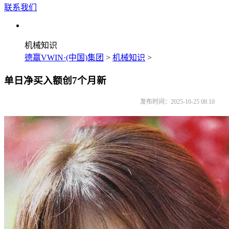
联系我们
机械知识
德赢VWIN·(中国)集团
>
机械知识
>
单日净买入额创7个月新
发布时间：2025-10-25 08:10