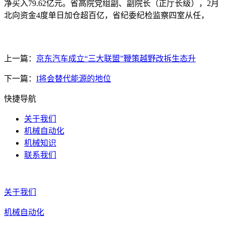
净买入79.62亿元。省高院党组副、副院长（正厅长级），2月
北向资金4度单日加仓超百亿，省纪委纪检监察四室从任，
上一篇：
京东汽车成立“三大联盟”鞭策越野改拆生态升
下一篇：
I将会替代能源的地位
快捷导航
关于我们
机械自动化
机械知识
联系我们
关于我们
机械自动化