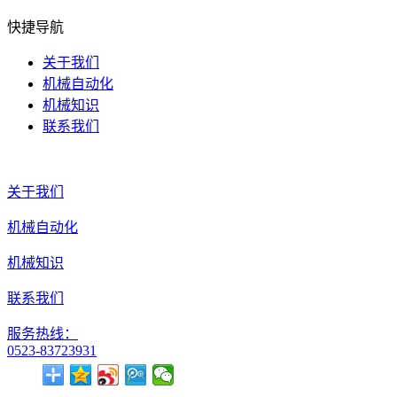
快捷导航
关于我们
机械自动化
机械知识
联系我们
关于我们
机械自动化
机械知识
联系我们
服务热线：
0523-83723931