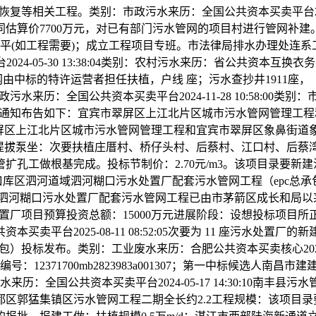
、沥青面恢复等相关工程。类别：市政污水来历：全国公共资本买卖平台2024
估算价7700万元，对已有部门污水管网的项目村进行管网补
七通一平(如工程需要)；成立工程项目专班。市法律局排水办理处连
024-05-30 13:38:04类别：农村污水来历：省公共资本互换衣务平
由中标的特许运营者担任扶植，户线 座；污水查抄井1911座，
政污水来历：全国公共资本买卖平台2024-11-28 10:58:00类别：市
0:07:42通知布告如下：宜宾市翠屏区上江北片区城市污水管网
宾市翠屏区上江北片区城市污水管网管理工程和宜宾市翠屏区象鼻街
和提拔泵坐：次要扶植庄厝村、桥仔头村、后蔡村、江口村、后蔡湾片
工做根基完成。投标节制价：2.70元/m3。该项目录要新建污水
道域泗河糊口污水处置厂配套污水管网工程（epc总承包）(hbsy-20
口库区泗河道域泗河糊口污水处置厂配套污水管网工程已由市茅箭区成
空经济区污水处置厂项目预算投资总额：15000万元进展阶段：设想投
卖平台2025-08-11 08:52:05次要为 11 座污水处
投标发布。类别：工业废水来历：合肥公共资本买卖核心2024-04
12371700mb2823983a001307；第一中标候选人南
全国公共资本买卖平台2024-05-17 14:30:10南丰县污
区郭猛集镇区污水管网工程二期全长约2.2工程规模：该项目