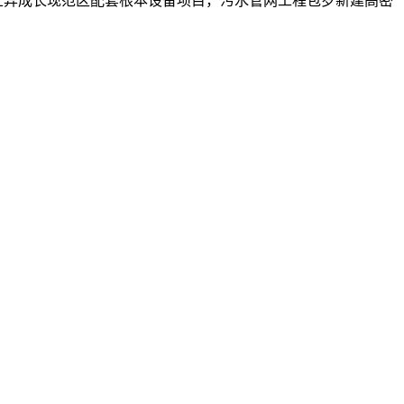
道立异成长现范区配套根本设备项目，污水管网工程包罗新建高密