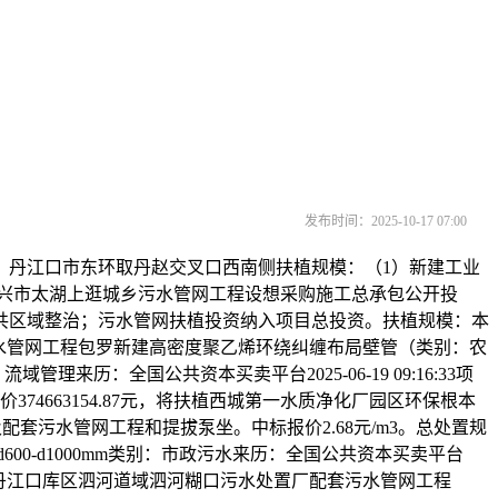
发布时间：2025-10-17 07:00
：丹江口市东环取丹赵交叉口西南侧扶植规模：（1）新建工业
江苏宜兴市太湖上逛城乡污水管网工程设想采购施工总承包公开投
共区域整治；污水管网扶植投资纳入项目总投资。扶植规模：本
d；污水管网工程包罗新建高密度聚乙烯环绕纠缠布局壁管（类别：农
流域管理来历：全国公共资本买卖平台2025-06-19 09:16:33项
74663154.87元，将扶植西城第一水质净化厂园区环保根本
及配套污水管网工程和提拔泵坐。中标报价2.68元/m3。总处置规
00-d1000mm类别：市政污水来历：全国公共资本买卖平台
扶植！湖北丹江口库区泗河道域泗河糊口污水处置厂配套污水管网工程