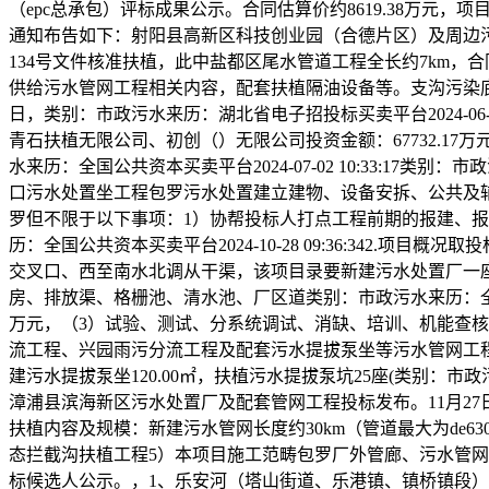
（epc总承包）评标成果公示。合同估算价约8619.38万元，项
通知布告如下：射阳县高新区科技创业园（合德片区）及周边
134号文件核准扶植，此中盐都区尾水管道工程全长约7km，合同
供给污水管网工程相关内容，配套扶植隔油设备等。支沟污染底泥清
日，类别：市政污水来历：湖北省电子招投标买卖平台2024-06
青石扶植无限公司、初创（）无限公司投资金额：67732.17万元
水来历：全国公共资本买卖平台2024-07-02 10:33:17类别：市政
口污水处置坐工程包罗污水处置建立建物、设备安拆、公共及辅帮
罗但不限于以下事项：1）协帮投标人打点工程前期的报建、
历：全国公共资本买卖平台2024-10-28 09:36:342
交叉口、西至南水北调从干渠，该项目录要新建污水处置厂一座
房、排放渠、格栅池、清水池、厂区道类别：市政污水来历：全国公共资本买卖平
万元，（3）试验、测试、分系统调试、消缺、培训、机能查核
流工程、兴园雨污分流工程及配套污水提拔泵坐等污水管网工程，
建污水提拔泵坐120.00㎡，扶植污水提拔泵坑25座(类别：市政
漳浦县滨海新区污水处置厂及配套管网工程投标发布。11月2
扶植内容及规模：新建污水管网长度约30km（管道最大为de
态拦截沟扶植工程5）本项目施工范畴包罗厂外管廊、污水管
标候选人公示。，1、乐安河（塔山街道、乐港镇、镇桥镇段）