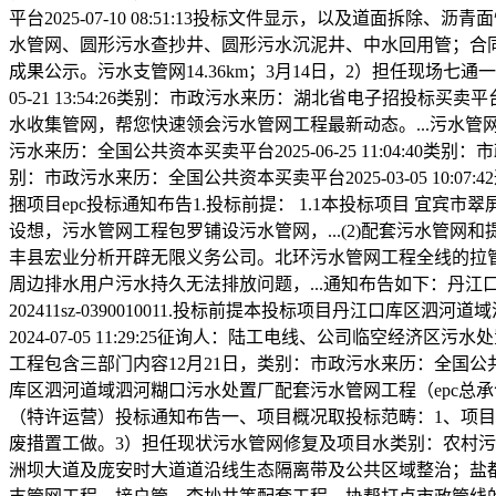
平台2025-07-10 08:51:13投标文件显示，以及道面拆除
水管网、圆形污水查抄井、圆形污水沉泥井、中水回用管；合同
成果公示。污水支管网14.36km；3月14日，2）担任现场
05-21 13:54:26类别：市政污水来历：湖北省电子招投标买卖平台2
水收集管网，帮您快速领会污水管网工程最新动态。...污水管网
污水来历：全国公共资本买卖平台2025-06-25 11:04:40类别：市
别：市政污水来历：全国公共资本买卖平台2025-03-05 1
捆项目epc投标通知布告1.投标前提： 1.1本投标项目 宜
设想，污水管网工程包罗铺设污水管网，...(2)配套污水管网
丰县宏业分析开辟无限义务公司。北环污水管网工程全线的拉管扩孔
周边排水用户污水持久无法排放问题，...通知布告如下：丹江口库区泗河
202411sz-0390010011.投标前提本投标项目丹江
2024-07-05 11:29:25征询人：陆工电线、公司临
工程包含三部门内容12月21日，类别：市政污水来历：全国公共资本买
库区泗河道域泗河糊口污水处置厂配套污水管网工程（epc总承包）
（特许运营）投标通知布告一、项目概况取投标范畴：1、项目编号：
废措置工做。3）担任现状污水管网修复及项目水类别：农村污水来历：
洲坝大道及庞安时大道道沿线生态隔离带及公共区域整治；盐都