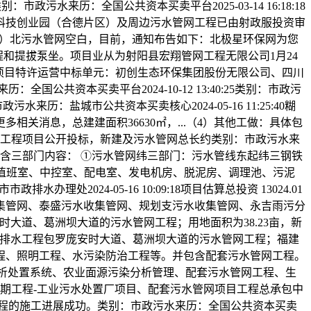
水来历：全国公共资本买卖平台2025-03-14 16:18:18
科技创业园（合德片区）及周边污水管网工程已由射政服投资审
花明街段）北污水管网空白，目前，通知布告如下：北极星环保网为您
工程和提拔泵坐。项目业从为射阳县宏翔管网工程无限公司1月24
设备扶植项目特许运营中标单元：初创生态环保集团股份无限公司、四川
公共资本买卖平台2024-10-12 13:40:25类别：市政污
政污水来历：盐城市公共资本买卖核心2024-05-16 11:25:40糊
消息，总建建面积36630㎡，...（4）其他工做：具体包
道工程项目公开投标，新建及污水管网总长约类别：市政污水来
管网工程包含三部门内容： ①污水管网纬三部门：污水管线东起纬三钢铁
、值班室、中控室、配电室、发电机房、脱泥房、调理池、污泥
处2024-05-16 10:09:18项目估算总投资 13024.01
收集管网、泰盛污水收集管网、规划支污水收集管网、永吉雨污分
时大道、葛洲坝大道的污水管网工程；用地面积为38.23亩，新
58扶植规模排水工程包罗庞安时大道、葛洲坝大道的污水管网工程；福建
工程、照明工程、水污染防治工程等。并包含配套污水管网工程。
水分析处置系统、农业面源污染分析管理、配套污水管网工程、生
期工程-工业污水处置厂项目、配套污水管网项目工程总承包中
工程的施工进展成功。类别：市政污水来历：全国公共资本买卖