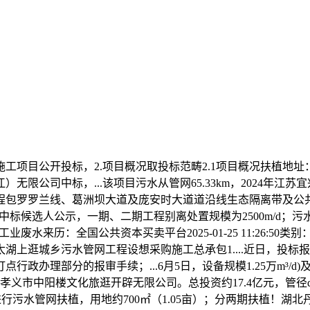
目公开投标，2.项目概况取投标范畴2.1项目概况扶植地址
限公司中标，...该项目污水从管网65.33km，2024年
程包罗罗兰线、葛洲坝大道及庞安时大道道沿线生态隔离带及公
pc中标候选人公示，一期、二期工程别离处置规模为2500m/
工业废水来历：全国公共资本买卖平台2025-01-25 11:26:50类别：
上逛城乡污水管网工程设想采购施工总承包1....近日，投标报价3
办理部分的报审手续；...6月5日，设备规模1.25万m³/d)
孝义市中阳楼文化旅逛开辟无限公司。总投资约17.4亿元，管径d6
：正在项目村进行污水管网扶植，用地约700㎡（1.05亩）；分两期