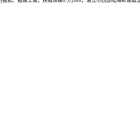
报批、报建工做；扶植规模0.5万m/d；湛江市西部陆海新通